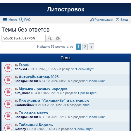
Литостровок
Меню
FAQ
Регистрация
Вход
Темы без ответов
1
2
Найдено 56 результатов
Темы
Герой
П
леликМ
» 23.03.2026, 18:55 » в разделе
"Песочница"
е
р
Антикайненград-2025.
е
П
Звёзды Светят
» 14.12.2024, 00:25 » в разделе
"Песочница"
й
е
т
р
Музыка - разных народов
и
е
П
к
bira_more
» 04.09.2022, 22:59 » в разделе
Просто трёп
й
е
п
т
р
е
Про фильм "Солнцепёк" и не только.
и
е
р
П
к
Соловейчик
» 21.03.2022, 13:25 » в разделе
Кино
й
в
е
п
т
о
р
е
То самое место.
и
м
е
р
П
к
Звёзды Светят
» 30.10.2021, 22:36 » в разделе
"Песочница"
у
й
в
е
п
н
т
о
р
е
е
Табачный Король
и
м
е
р
п
П
к
Gordey
» 02.03.2020, 14:33 » в разделе
"Песочница"
у
й
в