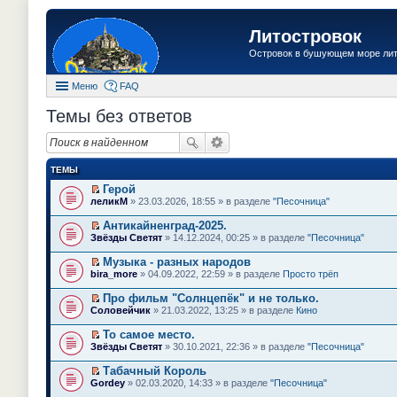
Литостровок
Островок в бушующем море ли
Меню
FAQ
Темы без ответов
ТЕМЫ
Герой
П
леликМ
» 23.03.2026, 18:55 » в разделе
"Песочница"
е
р
Антикайненград-2025.
е
П
Звёзды Светят
» 14.12.2024, 00:25 » в разделе
"Песочница"
й
е
т
р
Музыка - разных народов
и
е
П
к
bira_more
» 04.09.2022, 22:59 » в разделе
Просто трёп
й
е
п
т
р
е
Про фильм "Солнцепёк" и не только.
и
е
р
П
к
Соловейчик
» 21.03.2022, 13:25 » в разделе
Кино
й
в
е
п
т
о
р
е
То самое место.
и
м
е
р
П
к
Звёзды Светят
» 30.10.2021, 22:36 » в разделе
"Песочница"
у
й
в
е
п
н
т
о
р
е
е
Табачный Король
и
м
е
р
п
П
к
Gordey
» 02.03.2020, 14:33 » в разделе
"Песочница"
у
й
в
р
е
п
н