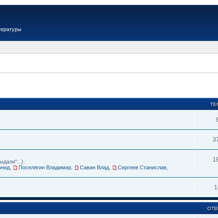
тературы
ТЕ
3
1
дали"...).
онид
,
Поселягин Владимир
,
Савин Влад
,
Сергеев Станислав
,
1
ОТВ