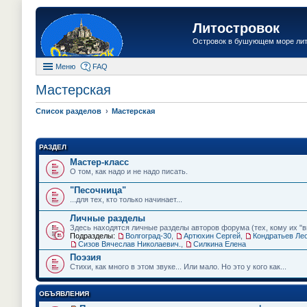
Литостровок
Островок в бушующем море ли
Меню
FAQ
Мастерская
Список разделов
Мастерская
РАЗДЕЛ
Мастер-класс
О том, как надо и не надо писать.
"Песочница"
...для тех, кто только начинает...
Личные разделы
Здесь находятся личные разделы авторов форума (тех, кому их "вы
Подразделы:
Волгоград-30
,
Артюхин Сергей
,
Кондратьев Ле
Сизов Вячеслав Николаевич.
,
Силкина Елена
Поэзия
Стихи, как много в этом звуке... Или мало. Но это у кого как...
ОБЪЯВЛЕНИЯ