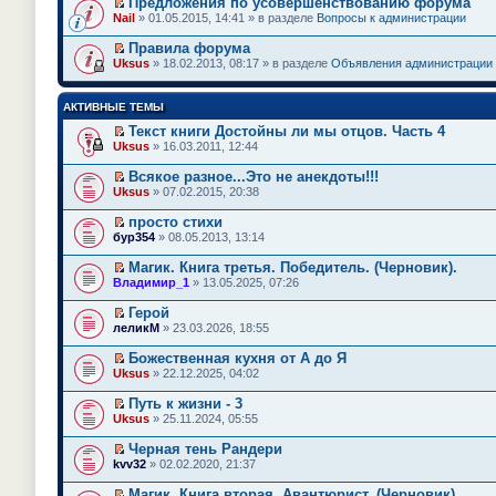
Предложения по усовершенствованию форума
П
Nail
» 01.05.2015, 14:41 » в разделе
Вопросы к администрации
е
р
Правила форума
е
П
Uksus
» 18.02.2013, 08:17 » в разделе
Объявления администрации
й
е
т
р
и
е
АКТИВНЫЕ ТЕМЫ
к
й
п
т
Текст книги Достойны ли мы отцов. Часть 4
е
и
П
Uksus
» 16.03.2011, 12:44
р
к
е
в
п
р
о
Всякое разное...Это не анекдоты!!!
е
е
м
П
Uksus
» 07.02.2015, 20:38
р
й
у
е
в
т
н
р
о
просто стихи
и
е
е
м
П
к
бур354
» 08.05.2013, 13:14
п
й
у
е
п
р
т
н
р
е
Магик. Книга третья. Победитель. (Черновик).
о
и
е
е
р
П
ч
к
Владимир_1
» 13.05.2025, 07:26
п
й
в
е
и
п
р
т
о
р
т
е
Герой
о
и
м
е
а
р
П
ч
к
леликМ
» 23.03.2026, 18:55
у
й
н
в
е
и
п
н
т
н
о
р
т
е
е
Божественная кухня от А до Я
и
о
м
е
а
р
п
П
к
Uksus
м
» 22.12.2025, 04:02
у
й
н
в
р
е
п
у
н
т
н
о
о
р
е
с
е
Путь к жизни - 3
и
о
м
ч
е
р
о
п
П
к
Uksus
м
» 25.11.2024, 05:55
у
и
й
в
о
р
е
п
у
н
т
т
о
б
о
р
е
с
е
Черная тень Рандери
а
и
м
щ
ч
е
р
о
п
П
н
к
kvv32
» 02.02.2020, 21:37
у
е
и
й
в
о
р
е
н
п
н
н
т
т
о
б
о
р
о
е
е
и
Магик. Книга вторая. Авантюрист. (Черновик).
а
и