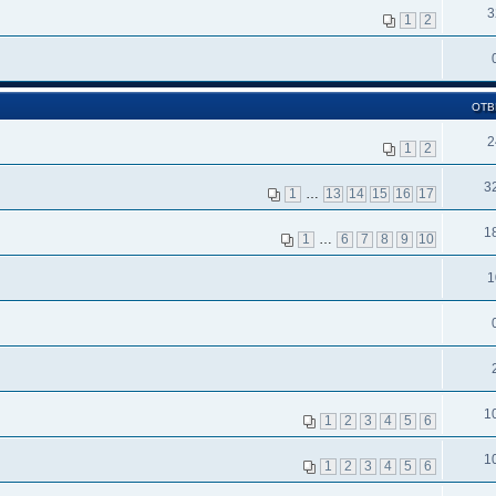
3
1
2
ОТВ
2
1
2
3
1
…
13
14
15
16
17
1
1
…
6
7
8
9
10
1
1
1
2
3
4
5
6
1
1
2
3
4
5
6