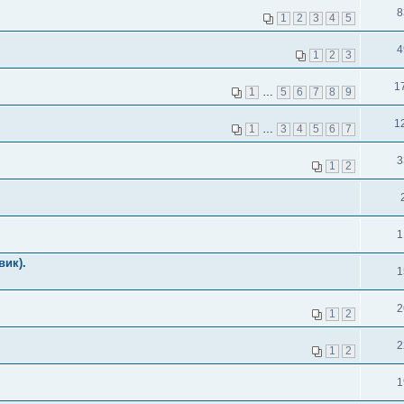
8
1
2
3
4
5
4
1
2
3
1
1
…
5
6
7
8
9
1
1
…
3
4
5
6
7
3
1
2
1
вик).
1
2
1
2
2
1
2
1