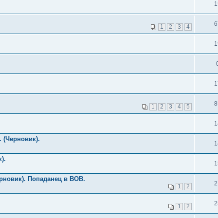
1
6
1
2
3
4
1
1
8
1
2
3
4
5
1
 (Черновик).
1
).
1
рновик). Попаданец в ВОВ.
2
1
2
2
1
2