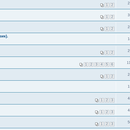
2
1
2
3
1
2
2
1
2
вик).
1
2
1
2
1
1
2
3
4
5
6
2
1
2
1
4
1
2
3
4
1
2
3
5
1
2
3