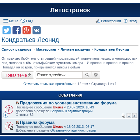
Литостровок
Меню
FAQ
Регистрация
Вход
Кондратьев Леонид
Список разделов
Мастерская
Личные разделы
Кондратьев Леонид
Описание:
Любитель отыгрышей и розыгрышей, повелитель леших и многохвостых
лис, человек с тёмноэльфийским чувством юмора... И прочая, и прочая, и прочая...
Попадая на остров, прикрывается ником sigelwar
Новая тема
Отметить темы как прочтённые
• 12 тем • Страница 1 из 1
Объявления
Предложения по усовершенствованию форума
П
Последнее сообщение
Uksus
«
28.07.2020, 18:49
е
Добавлено в разделе
Вопросы к администрации
р
Ответы:
32
1
2
е
й
Правила форума
т
П
Последнее сообщение
Uksus
«
18.02.2013, 08:17
и
е
Добавлено в разделе
Объявления администрации
к
р
п
е
е