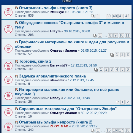
Темы
й
р
т
в
Отыгрывать эльфа непросто (книга 3)
и
о
П
к
Последнее сообщение
Умникус
«
21.05.2019, 21:55
м
е
п
Ответы:
835
1
…
39
40
41
42
у
р
е
н
е
р
Обсуждение сюжета "Отыгрывать эльфа 3" и мысли в
е
й
в
П
тему.
п
т
о
е
Последнее сообщение
Н.Кута
«
30.10.2015, 06:00
р
и
м
р
Ответы:
203
1
…
8
9
10
11
о
к
у
е
ч
п
н
й
Графические материалы по книге и идеи для рисунков и
и
е
е
т
П
обложки
т
р
п
и
е
а
в
Последнее сообщение
р
Ольгерт Иванов
«
05.05.2015, 01:27
к
р
н
о
Ответы:
о
57
п
1
2
3
е
н
м
ч
е
й
о
у
Торговец книга 2
и
р
т
м
н
П
т
в
Последнее сообщение
Евгений77
«
17.12.2013, 01:50
и
у
е
е
а
о
Ответы:
118
1
2
3
4
5
6
к
с
п
р
н
м
п
о
р
е
н
у
Задумка апокалиптического плана
е
о
о
й
о
н
П
Последнее сообщение
slawomir
«
12.12.2013, 17:45
р
б
ч
т
м
е
е
Ответы:
9
в
щ
и
и
у
п
р
о
е
Интерлюдии маленькие или большие, но всё равно
т
к
с
р
е
м
н
П
а
п
о
вкусные :)
о
й
у
и
е
н
е
о
ч
т
Последнее сообщение
Randy
«
26.02.2013, 00:48
н
ю
р
н
р
б
и
и
Ответы:
26
1
2
е
е
о
в
щ
т
к
п
й
м
о
е
а
п
Справочные материалы для "Отыгрывать Эльфа"
р
т
у
м
н
н
е
П
Последнее сообщение
о
Ольгерт Иванов
«
30.12.2012, 09:29
и
с
у
и
н
р
е
Ответы:
ч
10
к
о
н
ю
о
в
р
и
п
о
е
Отыгрывать эльфа непросто (книга 2)
м
о
е
т
е
б
п
П
у
м
Последнее сообщение
й
ZLOY_GAD
«
28.11.2012, 23:12
а
р
щ
р
е
с
у
Ответы:
т
342
1
…
15
16
17
18
н
в
е
о
р
о
н