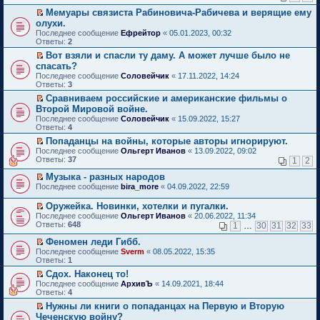
н
р
ч
е
ю
щ
в
с
к
н
е
и
Мемуары связиста Рабиновича-Рабичева и верящие ему
п
е
о
о
п
о
й
т
П
р
олухи.
н
м
о
е
м
т
а
е
о
и
Последнее сообщение
у
Ефрейтор
«
05.01.2023, 00:32
б
р
у
и
н
р
ч
ю
Ответы:
н
2
щ
в
с
к
н
е
и
е
е
о
о
п
о
й
Вот взяли и спасли ту даму. А может лучше было не
т
п
н
м
о
е
м
т
П
а
спасать?
р
и
у
б
р
у
и
е
н
Последнее сообщение
о
Соловейчик
«
17.11.2022, 14:24
ю
н
щ
в
с
к
р
н
Ответы:
ч
3
е
е
о
о
п
е
о
и
п
н
м
о
е
й
Сравниваем российские и американские фильмы о
м
т
р
и
у
б
р
т
П
у
Второй Мировой войне.
а
о
ю
н
щ
в
и
е
с
Последнее сообщение
н
Соловейчик
«
15.09.2022, 15:27
ч
е
е
о
к
р
о
Ответы:
н
4
и
п
н
м
п
е
о
о
т
р
и
у
е
й
Попаданцы на войны, которые авторы игнорируют.
б
м
а
о
ю
н
р
т
П
щ
Последнее сообщение
Ольгерт Иванов
«
13.09.2022, 09:02
у
н
ч
е
в
и
е
е
Ответы:
37
1
2
с
н
и
п
о
к
р
н
о
о
т
р
м
п
е
и
Музыка - разных народов
о
м
а
о
у
е
й
ю
П
Последнее сообщение
bira_more
«
04.09.2022, 22:59
б
у
н
ч
н
р
т
е
щ
с
н
и
е
в
и
р
е
Оружейка. Новинки, хотелки и пугалки.
о
о
т
п
о
к
е
н
П
о
Последнее сообщение
м
Ольгерт Иванов
«
20.06.2022, 11:34
а
р
м
п
й
и
е
б
Ответы:
у
648
1
…
30
31
32
33
н
о
у
е
т
ю
р
щ
с
н
ч
н
р
и
е
е
Феномен леди Гибб.
о
о
и
е
в
к
й
н
П
о
Последнее сообщение
м
т
п
о
Sverm
«
08.05.2022, 15:35
п
т
и
е
б
Ответы:
у
а
р
м
1
е
и
ю
р
щ
с
н
о
у
р
Сдох. Наконец то!
к
е
е
о
н
ч
н
в
П
п
Последнее сообщение
й
АрхивЪ
«
14.09.2021, 18:44
н
о
о
и
е
о
е
е
Ответы:
т
4
и
б
м
т
п
м
р
р
и
ю
щ
у
а
р
у
Нужны ли книги о попаданцах на Первую и Вторую
е
в
к
е
с
н
о
н
П
Чеченскую войну?
й
о
п
н
о
н
ч