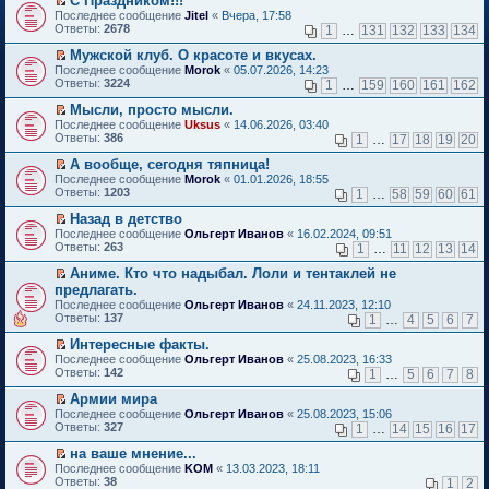
С Праздником!!!
о
П
к
Последнее сообщение
Jitel
«
Вчера, 17:58
м
е
п
Ответы:
2678
1
…
131
132
133
134
у
р
е
н
е
р
Мужской клуб. О красоте и вкусах.
е
й
в
П
Последнее сообщение
Morok
«
05.07.2026, 14:23
п
т
о
е
Ответы:
3224
1
…
159
160
161
162
р
и
м
р
о
к
у
е
Мысли, просто мысли.
ч
п
н
й
П
Последнее сообщение
Uksus
«
14.06.2026, 03:40
и
е
е
т
е
Ответы:
386
1
…
17
18
19
20
т
р
п
и
р
а
в
р
к
е
А вообще, сегодня тяпница!
н
о
о
п
й
П
Последнее сообщение
Morok
«
01.01.2026, 18:55
н
м
ч
е
т
е
Ответы:
1203
1
…
58
59
60
61
о
у
и
р
и
р
м
н
т
в
к
е
Назад в детство
у
е
а
о
п
й
П
Последнее сообщение
с
Ольгерт Иванов
«
16.02.2024, 09:51
п
н
м
е
т
е
Ответы:
о
263
р
1
…
11
12
13
14
н
у
р
и
р
о
о
о
н
в
к
е
Аниме. Кто что надыбал. Лоли и тентаклей не
б
ч
м
е
о
п
й
П
щ
и
предлагать.
у
п
м
е
т
е
е
т
с
р
Последнее сообщение
у
Ольгерт Иванов
«
24.11.2023, 12:10
р
и
р
н
а
о
о
Ответы:
н
137
1
…
4
5
6
7
в
к
е
и
н
о
ч
е
о
п
й
ю
н
б
и
Интересные факты.
п
м
е
т
о
щ
т
П
р
Последнее сообщение
у
Ольгерт Иванов
«
25.08.2023, 16:33
р
и
м
е
а
е
о
Ответы:
н
142
1
…
5
6
7
8
в
к
у
н
н
р
ч
е
о
п
с
и
н
е
и
Армии мира
п
м
е
о
ю
о
й
т
П
р
Последнее сообщение
у
Ольгерт Иванов
«
25.08.2023, 15:06
р
о
м
т
а
е
о
Ответы:
н
327
1
…
14
15
16
17
в
б
у
и
н
р
ч
е
о
щ
с
к
н
е
и
на ваше мнение...
п
м
е
о
п
о
й
т
П
р
Последнее сообщение
у
KOM
«
13.03.2023, 18:11
н
о
е
м
т
а
е
о
Ответы:
н
38
1
2
и
б
р
у
и