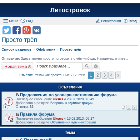
Литостровок
Меню
FAQ
Регистрация
Вход
Просто трёп
Список разделов
Оффтопик
Просто трёп
Описание:
Здесь можно просто поговорить о чём-нибудь. Например, о пиве...
Новая тема
1
2
3
4
Отметить темы как прочтённые
• 170 тем
Объявления
Предложения по усовершенствованию форума
П
Последнее сообщение
Uksus
«
28.07.2020, 18:49
е
Добавлено в разделе
Вопросы к администрации
р
Ответы:
32
1
2
е
й
Правила форума
т
П
Последнее сообщение
Uksus
«
18.02.2013, 08:17
и
е
Добавлено в разделе
Объявления администрации
к
р
п
е
е
Темы
й
р
т
в
и