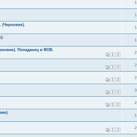
1
1
 (Черновик).
1
).
1
рновик). Попаданец в ВОВ.
2
1
2
2
1
2
2
1
2
3
1
2
2
1
2
вик).
1
2
1
2