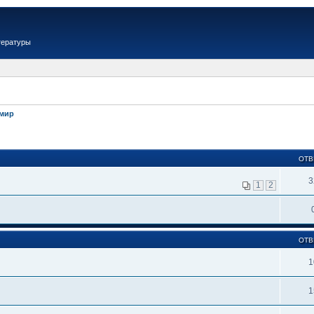
тературы
имир
ОТВ
3
1
2
ОТВ
1
1