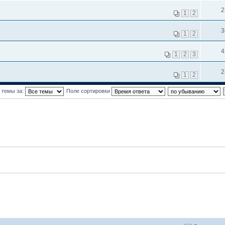
2
1
2
3
1
2
4
1
2
3
2
1
2
 темы за:
Поле сортировки