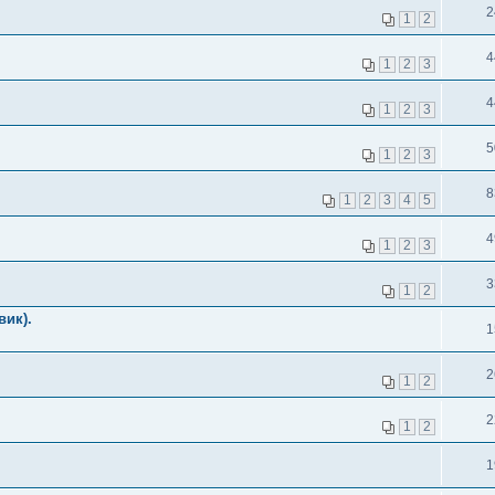
2
1
2
4
1
2
3
4
1
2
3
5
1
2
3
8
1
2
3
4
5
4
1
2
3
3
1
2
вик).
1
2
1
2
2
1
2
1