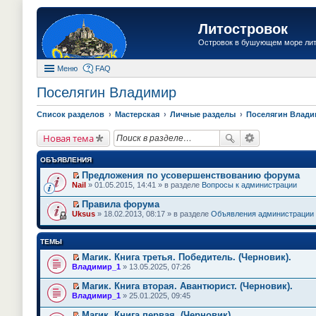
Литостровок
Островок в бушующем море ли
Меню
FAQ
Поселягин Владимир
Список разделов
Мастерская
Личные разделы
Поселягин Влад
Новая тема
ОБЪЯВЛЕНИЯ
Предложения по усовершенствованию форума
П
Nail
» 01.05.2015, 14:41 » в разделе
Вопросы к администрации
е
р
Правила форума
е
П
Uksus
» 18.02.2013, 08:17 » в разделе
Объявления администрации
й
е
т
р
и
е
ТЕМЫ
к
й
п
т
Магик. Книга третья. Победитель. (Черновик).
е
и
П
Владимир_1
» 13.05.2025, 07:26
р
к
е
в
п
р
о
Магик. Книга вторая. Авантюрист. (Черновик).
е
е
м
П
Владимир_1
» 25.01.2025, 09:45
р
й
у
е
в
т
н
р
о
Магик. Книга первая. (Черновик).
и