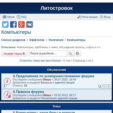
Литостровок
Меню
FAQ
Регистрация
Вход
Компьютеры
Список разделов
Оффтопик
Увлечения
Компьютеры
Описание:
Компьютеры, проблемы с ними, обсуждение железа, софта и т.п.
Новая тема
Отметить темы как прочтённые
• 5 тем • Страница 1 из 1
Объявления
Предложения по усовершенствованию форума
П
Последнее сообщение
Uksus
«
28.07.2020, 18:49
е
Добавлено в разделе
Вопросы к администрации
р
Ответы:
32
1
2
е
й
Правила форума
т
П
Последнее сообщение
Uksus
«
18.02.2013, 08:17
и
е
Добавлено в разделе
Объявления администрации
к
р
п
е
е
Темы
й
р
т
в
Компьютеры, наши беды и радости.
и