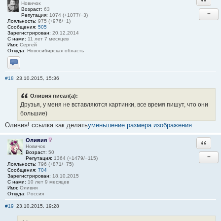
Новичок
Возраст:
63
−
Репутация:
1074 (+1077/−3)
Лояльность:
975 (+976/−1)
Сообщения:
505
Зарегистрирован:
20.12.2014
С нами:
11 лет 7 месяцев
Имя:
Сергей
Откуда:
Новосибирская область
Отправить личное сообщение
#18
23.10.2015, 15:36
Оливия писал(а):
Друзья, у меня не вставляются картинки, все время пишут, что они
большие)
Оливия! ссылка как делать
уменьшение размера изображения
Оливия
Ответи
Новичок
Возраст:
50
−
Репутация:
1364 (+1479/−115)
Лояльность:
796 (+871/−75)
Сообщения:
704
Зарегистрирован:
18.10.2015
С нами:
10 лет 9 месяцев
Имя:
Оливия
Откуда:
Россия
#19
23.10.2015, 19:28