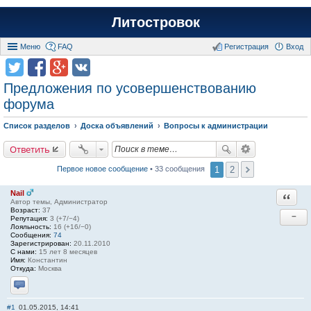
Литостровок
Меню
FAQ
Регистрация
Вход
Предложения по усовершенствованию
форума
Список разделов
Доска объявлений
Вопросы к администрации
Ответить
1
2
Первое новое сообщение
• 33 сообщения
Nail
Ответи
Автор темы, Администратор
Возраст:
37
−
Репутация:
3 (+7/−4)
Лояльность:
16 (+16/−0)
Сообщения:
74
Зарегистрирован:
20.11.2010
С нами:
15 лет 8 месяцев
Имя:
Константин
Откуда:
Москва
Отправить личное сообщение
#1
01.05.2015, 14:41