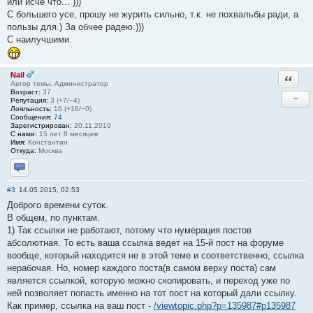
или исче что... )))
С большего усе, прошу не журить сильно, т.к. не похвальбы ради, а
пользы для.) За обчее радею.)))
С наилучшими.
Nail
Ответи
Автор темы, Администратор
Возраст:
37
−
Репутация:
3 (+7/−4)
Лояльность:
16 (+16/−0)
Сообщения:
74
Зарегистрирован:
20.11.2010
С нами:
15 лет 8 месяцев
Имя:
Константин
Откуда:
Москва
Отправить личное сообщение
#3
14.05.2015, 02:53
Доброго времени суток.
В общем, по пунктам.
1) Так ссылки не работают, потому что нумерация постов
абсолютная. То есть ваша ссылка ведет на 15-й пост на форуме
вообще, который находится не в этой теме и соответственно, ссылка
нерабочая. Но, номер каждого поста(в самом верху поста) сам
является ссылкой, которую можно скопировать, и переход уже по
ней позволяет попасть именно на тот пост на который дали ссылку.
Как пример, ссылка на ваш пост -
/viewtopic.php?p=135987#p135987