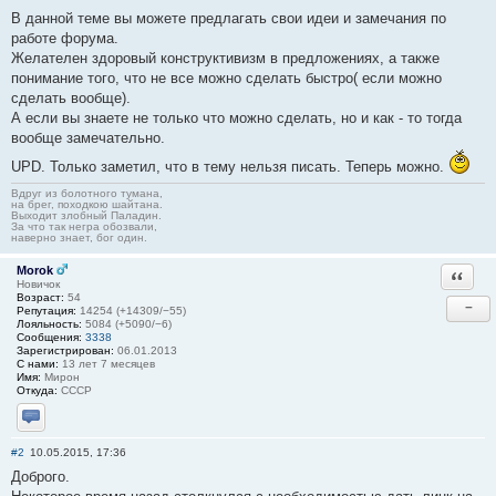
В данной теме вы можете предлагать свои идеи и замечания по
работе форума.
Желателен здоровый конструктивизм в предложениях, а также
понимание того, что не все можно сделать быстро( если можно
сделать вообще).
А если вы знаете не только что можно сделать, но и как - то тогда
вообще замечательно.
UPD. Только заметил, что в тему нельзя писать. Теперь можно.
Вдруг из болотного тумана,
на брег, походкою шайтана.
Выходит злобный Паладин.
За что так негра обозвали,
наверно знает, бог один.
Morok
Ответи
Новичок
Возраст:
54
−
Репутация:
14254 (+14309/−55)
Лояльность:
5084 (+5090/−6)
Сообщения:
3338
Зарегистрирован:
06.01.2013
С нами:
13 лет 7 месяцев
Имя:
Мирон
Откуда:
СССР
Отправить личное сообщение
#2
10.05.2015, 17:36
Доброго.