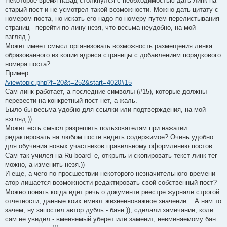
Некоторое время назад столкнулся с необходимостью дать линк на
старый пост и не усмотрел такой возможности. Можно дать цитату с
номером поста, но искать его надо по номеру путем перелистывания
страниц - перейти по лину незя, что весьма неудобно, на мой
взгляд.)
Может имеет смысл организовать возможность размещения линка
образованного из копии адреса страницы с добавлением порядкового
номера поста?
Пример:
/viewtopic.php?f=20&t=252&start=4020#15
Сам линк работает, а последние символы (#15), которые должны
перевести на конкретный пост нет, а жаль.
Было бы весьма удобно для ссылки или подтверждения, на мой
взгляд.))
Может есть смысл разрешить пользователям при нажатии
редактировать на любом посте видеть содержимое? Очень удобно
для обучения новых участников правильному оформлению постов.
Сам так учился на Ru-board_е, открыть и скопировать текст линк тег
можно, а изменить незя.))
И еще, а чего по просшествии некоторого незначительного времени
атор лишается возможности редактировать свой собственный пост?
Можно понять когда идет речь о документе реестре журнале строгой
отчетности, данные коих имеют жизненноважное значение... А нам то
зачем, ну запостил автор дубль - баян )), сделали замечание, коли
сам не увидел - вменяемый уберет или заменит, невменяемому бан