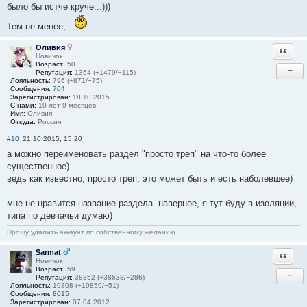
было бы истче круче...)))
Тем не менее,
Оливия
Ответи
Новичок
Возраст:
50
−
Репутация:
1364 (+1479/−115)
Лояльность:
796 (+871/−75)
Сообщения:
704
Зарегистрирован:
18.10.2015
С нами:
10 лет 9 месяцев
Имя:
Оливия
Откуда:
Россия
#10
21.10.2015, 15:20
а можно переименовать раздел "просто треп" на что-то более
существенное)
ведь как известно, просто треп, это может быть и есть наболевшее)
мне не нравится название раздела. наверное, я тут буду в изоляции,
типа по девчачьи думаю)
Прошу удалить аккаунт по собственному желанию.
Sarmat
Ответи
Новичок
Возраст:
59
−
Репутация:
38352 (+38638/−286)
Лояльность:
19808 (+19859/−51)
Сообщения:
8015
Зарегистрирован:
07.04.2012