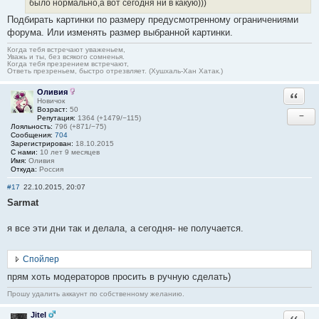
было нормально,а вот сегодня ни в какую)))
Подбирать картинки по размеру предусмотренному ограничениями
форума. Или изменять размер выбранной картинки.
Когда тебя встречают уваженьем,
Уважь и ты, без всякого сомненья.
Когда тебя презрением встречают,
Ответь презреньем, быстро отрезвляет. (Хушхаль-Хан Хатак.)
Оливия
Ответи
Новичок
Возраст:
50
−
Репутация:
1364 (+1479/−115)
Лояльность:
796 (+871/−75)
Сообщения:
704
Зарегистрирован:
18.10.2015
С нами:
10 лет 9 месяцев
Имя:
Оливия
Откуда:
Россия
#17
22.10.2015, 20:07
Sarmat
я все эти дни так и делала, а сегодня- не получается.
Спойлер
прям хоть модераторов просить в ручную сделать)
Прошу удалить аккаунт по собственному желанию.
Jitel
Ответи