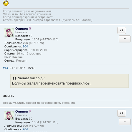
Когда тебя встречают уваженьем,
Уважь и ты, без всякого сомненья.
Когда тебя презрением встречают,
Ответь презреньем, быстро отрезвляет. (Хушхаль-Хан Хатак.)
Оливия
Ответи
Новичок
Возраст:
50
−
Репутация:
1364 (+1479/−115)
Лояльность:
796 (+871/−75)
Сообщения:
704
Зарегистрирован:
18.10.2015
С нами:
10 лет 9 месяцев
Имя:
Оливия
Откуда:
Россия
#14
21.10.2015, 15:43
Sarmat писал(а):
Если-бы желал переименовать предложил-бы.
аминь.
Прошу удалить аккаунт по собственному желанию.
Оливия
Ответи
Новичок
Возраст:
50
−
Репутация:
1364 (+1479/−115)
Лояльность:
796 (+871/−75)
Сообщения:
704