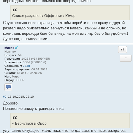
переходных линков - ссылок как вверху, пример:
Список разделов › Оффтопик › Юмор
Спускаешься вниз страницы, а чтобы перейти с нее сразу в другой
раздел надо обязательно вернуться наверх, как-бы и не сложно, но
коли линк перехода был бы внизу, на мой взгляд, было бы удобней.)
Душевно, с наилучшими.
Morok
Ответи
Новичок
Возраст:
54
−
Репутация:
14254 (+14309/−55)
Лояльность:
5084 (+5090/−6)
Сообщения:
3338
Зарегистрирован:
06.01.2013
С нами:
13 лет 7 месяцев
Имя:
Мирон
Откуда:
СССР
Отправить личное сообщение
#9
15.10.2015, 22:10
Доброго.
Появление внизу страницы линка
< Вернуться в Юмор
улучшило ситуацию, жаль тока, что не дальше, в список разделов,