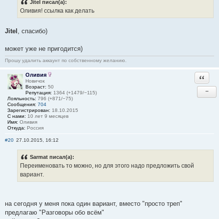
Jitel писал(а):
Оливия! ссылка как делать
Jitel
, спасибо)
может уже не пригодится)
Прошу удалить аккаунт по собственному желанию.
Оливия
Ответи
Новичок
Возраст:
50
−
Репутация:
1364 (+1479/−115)
Лояльность:
796 (+871/−75)
Сообщения:
704
Зарегистрирован:
18.10.2015
С нами:
10 лет 9 месяцев
Имя:
Оливия
Откуда:
Россия
#20
27.10.2015, 16:12
Sarmat писал(а):
Переименовать то можно, но для этого надо предложить свой
вариант.
на сегодня у меня пока один вариант, вместо "просто треп"
предлагаю "Разговоры обо всём"