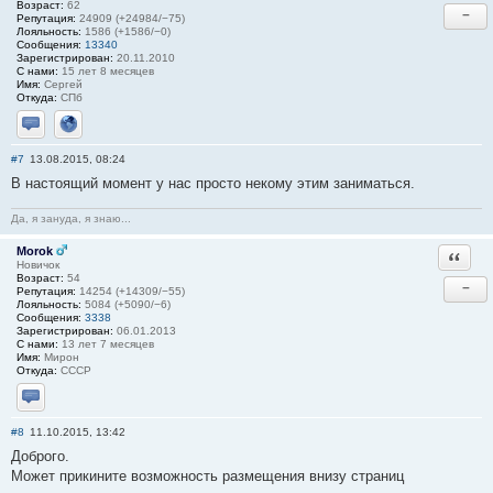
Возраст:
62
−
Репутация:
24909 (+24984/−75)
Лояльность:
1586 (+1586/−0)
Сообщения:
13340
Зарегистрирован:
20.11.2010
С нами:
15 лет 8 месяцев
Имя:
Сергей
Откуда:
СПб
Отправить личное сообщение
Сайт
#7
13.08.2015, 08:24
В настоящий момент у нас просто некому этим заниматься.
Да, я зануда, я знаю...
Morok
Ответи
Новичок
Возраст:
54
−
Репутация:
14254 (+14309/−55)
Лояльность:
5084 (+5090/−6)
Сообщения:
3338
Зарегистрирован:
06.01.2013
С нами:
13 лет 7 месяцев
Имя:
Мирон
Откуда:
СССР
Отправить личное сообщение
#8
11.10.2015, 13:42
Доброго.
Может прикините возможность размещения внизу страниц