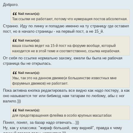
Доброго.
Nail писал(а):
Так ссылки не работают, потому что нумерация постов абсолютная.
Странно. Иду по линку и попадаю именно на ту страницу где оставил
пост, но в начало страницы - на первый пост, а не 15_й.
Nail писал(а):
ваша ссылка ведет на 15-й пост на форуме вообще, который
находится не в этой теме и соответственно, ссылка нерабочая.
От себя по ссылке нормально захожу, ежели бы была не рабочая
страница бы не открылась.
Nail писал(а):
Увы, так это на данном движке(и большинстве известных мне
форумных движков) не работает.
Пока активна кнопка редактировать все видно как надо постеру, а как
оно называется тег или бибикод нам татарам по любому, абы с ног
валило.)))
Nail писал(а):
для предотвращения флейма в особо крупных масштабах
Понял, понял, за базар надо отвечать...)))
Ну, как у классика: "жираф большой, ему видней", правда к чему