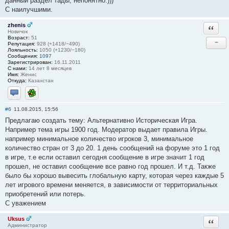
данный раздел тады, непонятно.)))
С наилучшими.
zhenis
Ответи
Новичок
Возраст:
51
−
Репутация:
928 (+1418/−490)
Лояльность:
1050 (+1230/−180)
Сообщения:
1097
Зарегистрирован:
16.11.2011
С нами:
14 лет 8 месяцев
Имя:
Женис
Откуда:
Казахстан
Отправить личное сообщение
ICQ
#6
11.08.2015, 15:56
Предлагаю создать тему: Альтернативно Историческая Игра.
Например тема игры 1900 год. Модератор выдает правила Игры.
например минимальное количество игроков 3, минимальное
количество стран от 3 до 20. 1 день сообщений на форуме это 1 год
в игре, т.е если оставил сегодня сообщение в игре значит 1 год
прошел, не оставил сообщение все равно год прошел. И т.д. Также
было бы хорошо вывесить глобальную карту, которая через каждые 5
лет игрового времени меняется, в зависимости от территориальных
приобретений или потерь.
С уважением
Uksus
Ответи
Администратор