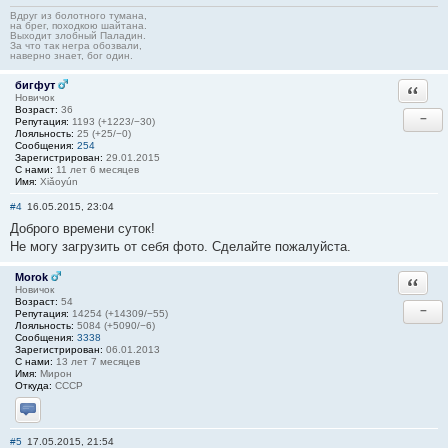
Вдруг из болотного тумана,
на брег, походкою шайтана.
Выходит злобный Паладин.
За что так негра обозвали,
наверно знает, бог один.
бигфут
Ответи
Новичок
Возраст:
36
−
Репутация:
1193 (+1223/−30)
Лояльность:
25 (+25/−0)
Сообщения:
254
Зарегистрирован:
29.01.2015
С нами:
11 лет 6 месяцев
Имя:
Xiǎoyún
#4
16.05.2015, 23:04
Доброго времени суток!
Не могу загрузить от себя фото. Сделайте пожалуйста.
Morok
Ответи
Новичок
Возраст:
54
−
Репутация:
14254 (+14309/−55)
Лояльность:
5084 (+5090/−6)
Сообщения:
3338
Зарегистрирован:
06.01.2013
С нами:
13 лет 7 месяцев
Имя:
Мирон
Откуда:
СССР
Отправить личное сообщение
#5
17.05.2015, 21:54