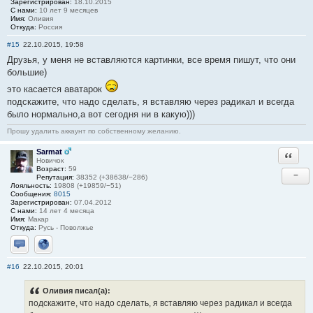
Зарегистрирован:
18.10.2015
С нами:
10 лет 9 месяцев
Имя:
Оливия
Откуда:
Россия
#15
22.10.2015, 19:58
Друзья, у меня не вставляются картинки, все время пишут, что они
большие)
это касается аватарок
подскажите, что надо сделать, я вставляю через радикал и всегда
было нормально,а вот сегодня ни в какую)))
Прошу удалить аккаунт по собственному желанию.
Sarmat
Ответи
Новичок
Возраст:
59
−
Репутация:
38352 (+38638/−286)
Лояльность:
19808 (+19859/−51)
Сообщения:
8015
Зарегистрирован:
07.04.2012
С нами:
14 лет 4 месяца
Имя:
Макар
Откуда:
Русь - Поволжье
Отправить личное сообщение
Сайт
#16
22.10.2015, 20:01
Оливия писал(а):
подскажите, что надо сделать, я вставляю через радикал и всегда