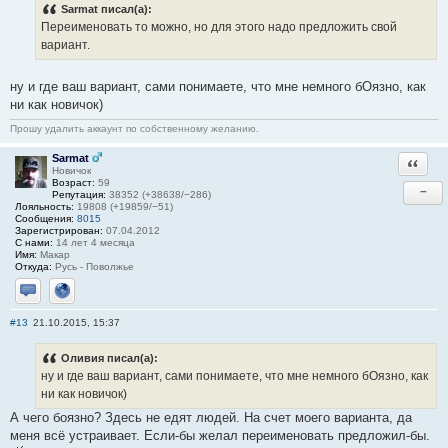
Sarmat писал(а):
Переименовать то можно, но для этого надо предложить свой
вариант.
ну и где ваш вариант, сами понимаете, что мне немного бОязно, как
ни как новичок)
Прошу удалить аккаунт по собственному желанию.
Sarmat
Ответи
Новичок
Возраст:
59
−
Репутация:
38352 (+38638/−286)
Лояльность:
19808 (+19859/−51)
Сообщения:
8015
Зарегистрирован:
07.04.2012
С нами:
14 лет 4 месяца
Имя:
Макар
Откуда:
Русь - Поволжье
Отправить личное сообщение
Сайт
#13
21.10.2015, 15:37
Оливия писал(а):
ну и где ваш вариант, сами понимаете, что мне немного бОязно, как
ни как новичок)
А чего боязно? Здесь не едят людей. На счет моего варианта, да
меня всё устраивает. Если-бы желал переименовать предложил-бы.