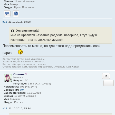
С нами:
14 лет 4 месяца
Имя:
Макар
Откуда:
Русь - Поволжье
Отправить личное сообщение
Сайт
#11
21.10.2015, 15:25
Оливия писал(а):
мне не нравится название раздела. наверное, я тут буду в
изоляции, типа по девчачьи думаю)
Переименовать то можно, но для этого надо предложить свой
вариант.
Когда тебя встречают уваженьем,
Уважь и ты, без всякого сомненья.
Когда тебя презрением встречают,
Ответь презреньем, быстро отрезвляет. (Хушхаль-Хан Хатак.)
Оливия
Ответи
Новичок
Возраст:
50
−
Репутация:
1364 (+1479/−115)
Лояльность:
796 (+871/−75)
Сообщения:
704
Зарегистрирован:
18.10.2015
С нами:
10 лет 9 месяцев
Имя:
Оливия
Откуда:
Россия
#12
21.10.2015, 15:34