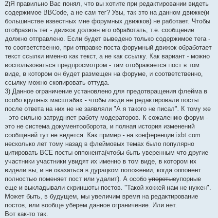
2)Я правильно Вас понял, что вы хотите при редактировании видеть
содержимое BBCode, а не сам тег? Увы, так это на данном движке(и
большинстве известных мне форумных движков) не работает. Чтобы
отобразить тег - движок должен его обработать, т.е. сообщение
должно отправлено. Если будет выведено только содержимое тега -
то соответственно, при отправке поста форумный движок обработает
текст ссылки именно как текст, а не как ссылку. Как вариант - можно
воспользоваться предпросмотром - там отображается пост в том
виде, в котором он будет размещен на форуме, и соответственно,
ссылку можно скопировать оттуда.
3) Данное ограничение установлено для предотвращения флейма в
особо крупных масштабах - чтобы люди не редактировали посты
после ответа на них не не заявляли "А я такого не писал". К тому же
- это сильно затрудняет работу модераторов. К сожалению форум -
это не система документооборота, и полная история изменений
сообщений тут не ведется. Как пример - на конференции ixbt.com
несколько лет тому назад в флеймовых темах было популярно
цитировать ВСЕ посты оппонента(чтобы быть уверенным что другие
участники участники увидят их именно в том виде, в котором их
видели вы, и не оказаться в дурацком положении, когда оппонент
полностью поменяет пост или удалит). А особо
упоротые
упорные
еще и выкладывали скриншоты постов. "Такой хоккей нам не нужен".
Может быть, в будущем, мы увеличим время на редактирование
постов, или вообще уберем данное ограничение. Или нет.
Вот как-то так.