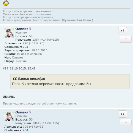
Когда тебя встречают уваженьем,
Уважь и ты, без всякого сомненья.
Когда тебя презрением встречают,
Ответь презреньем, быстро отрезвляет. (Хушхаль-Хан Хатак.)
Оливия
Ответи
Новичок
Возраст:
50
−
Репутация:
1364 (+1479/−115)
Лояльность:
796 (+871/−75)
Сообщения:
704
Зарегистрирован:
18.10.2015
С нами:
10 лет 9 месяцев
Имя:
Оливия
Откуда:
Россия
#14
21.10.2015, 15:43
Sarmat писал(а):
Если-бы желал переименовать предложил-бы.
аминь.
Прошу удалить аккаунт по собственному желанию.
Оливия
Ответи
Новичок
Возраст:
50
−
Репутация:
1364 (+1479/−115)
Лояльность:
796 (+871/−75)
Сообщения:
704