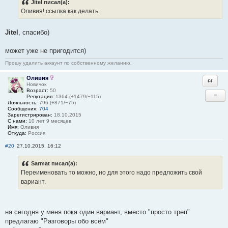
Jitel писал(а):
Оливия! ссылка как делать
Jitel
, спасибо)
может уже не пригодится)
Прошу удалить аккаунт по собственному желанию.
Оливия
Ответи
Новичок
Возраст:
50
−
Репутация:
1364 (+1479/−115)
Лояльность:
796 (+871/−75)
Сообщения:
704
Зарегистрирован:
18.10.2015
С нами:
10 лет 9 месяцев
Имя:
Оливия
Откуда:
Россия
#20
27.10.2015, 16:12
Sarmat писал(а):
Переименовать то можно, но для этого надо предложить свой
вариант.
на сегодня у меня пока один вариант, вместо "просто треп"
предлагаю "Разговоры обо всём"