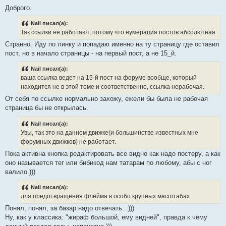
Доброго.
Nail писал(а):
Так ссылки не работают, потому что нумерация постов абсолютная.
Странно. Иду по линку и попадаю именно на ту страницу где оставил
пост, но в начало страницы - на первый пост, а не 15_й.
Nail писал(а):
ваша ссылка ведет на 15-й пост на форуме вообще, который
находится не в этой теме и соответственно, ссылка нерабочая.
От себя по ссылке нормально захожу, ежели бы была не рабочая
страница бы не открылась.
Nail писал(а):
Увы, так это на данном движке(и большинстве известных мне
форумных движков) не работает.
Пока активна кнопка редактировать все видно как надо постеру, а как
оно называется тег или бибикод нам татарам по любому, абы с ног
валило.)))
Nail писал(а):
для предотвращения флейма в особо крупных масштабах
Понял, понял, за базар надо отвечать...)))
Ну, как у классика: "жираф большой, ему видней", правда к чему