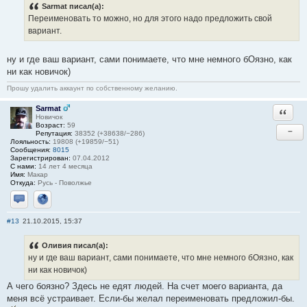
Sarmat писал(а):
Переименовать то можно, но для этого надо предложить свой
вариант.
ну и где ваш вариант, сами понимаете, что мне немного бОязно, как
ни как новичок)
Прошу удалить аккаунт по собственному желанию.
Sarmat
Ответи
Новичок
Возраст:
59
−
Репутация:
38352 (+38638/−286)
Лояльность:
19808 (+19859/−51)
Сообщения:
8015
Зарегистрирован:
07.04.2012
С нами:
14 лет 4 месяца
Имя:
Макар
Откуда:
Русь - Поволжье
Отправить личное сообщение
Сайт
#13
21.10.2015, 15:37
Оливия писал(а):
ну и где ваш вариант, сами понимаете, что мне немного бОязно, как
ни как новичок)
А чего боязно? Здесь не едят людей. На счет моего варианта, да
меня всё устраивает. Если-бы желал переименовать предложил-бы.