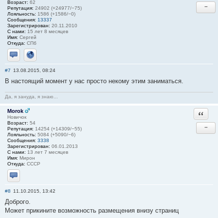
Возраст:
62
−
Репутация:
24902 (+24977/−75)
Лояльность:
1586 (+1586/−0)
Сообщения:
13337
Зарегистрирован:
20.11.2010
С нами:
15 лет 8 месяцев
Имя:
Сергей
Откуда:
СПб
Отправить личное сообщение
Сайт
#7
13.08.2015, 08:24
В настоящий момент у нас просто некому этим заниматься.
Да, я зануда, я знаю...
Morok
Ответи
Новичок
Возраст:
54
−
Репутация:
14254 (+14309/−55)
Лояльность:
5084 (+5090/−6)
Сообщения:
3338
Зарегистрирован:
06.01.2013
С нами:
13 лет 7 месяцев
Имя:
Мирон
Откуда:
СССР
Отправить личное сообщение
#8
11.10.2015, 13:42
Доброго.
Может прикините возможность размещения внизу страниц