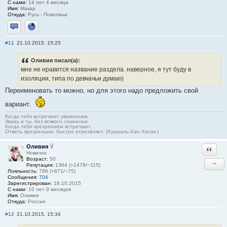
С нами:
14 лет 4 месяца
Имя:
Макар
Откуда:
Русь - Поволжье
Отправить личное сообщение
Сайт
#11
21.10.2015, 15:25
Оливия писал(а):
мне не нравится название раздела. наверное, я тут буду в
изоляции, типа по девчачьи думаю)
Переименовать то можно, но для этого надо предложить свой
вариант.
Когда тебя встречают уваженьем,
Уважь и ты, без всякого сомненья.
Когда тебя презрением встречают,
Ответь презреньем, быстро отрезвляет. (Хушхаль-Хан Хатак.)
Оливия
Ответи
Новичок
Возраст:
50
−
Репутация:
1364 (+1479/−115)
Лояльность:
796 (+871/−75)
Сообщения:
704
Зарегистрирован:
18.10.2015
С нами:
10 лет 9 месяцев
Имя:
Оливия
Откуда:
Россия
#12
21.10.2015, 15:34