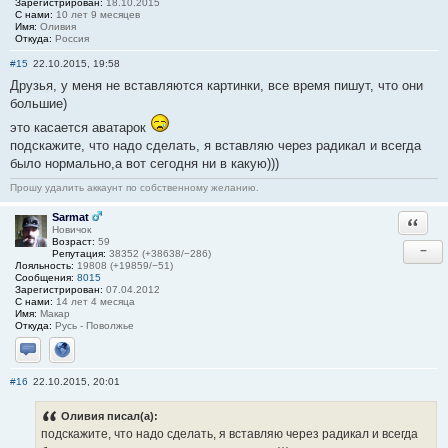
Зарегистрирован:
18.10.2015
С нами:
10 лет 9 месяцев
Имя:
Оливия
Откуда:
Россия
#15
22.10.2015, 19:58
Друзья, у меня не вставляются картинки, все время пишут, что они
большие)
это касается аватарок
подскажите, что надо сделать, я вставляю через радикал и всегда
было нормально,а вот сегодня ни в какую)))
Прошу удалить аккаунт по собственному желанию.
Sarmat
Ответи
Новичок
Возраст:
59
−
Репутация:
38352 (+38638/−286)
Лояльность:
19808 (+19859/−51)
Сообщения:
8015
Зарегистрирован:
07.04.2012
С нами:
14 лет 4 месяца
Имя:
Макар
Откуда:
Русь - Поволжье
Отправить личное сообщение
Сайт
#16
22.10.2015, 20:01
Оливия писал(а):
подскажите, что надо сделать, я вставляю через радикал и всегда