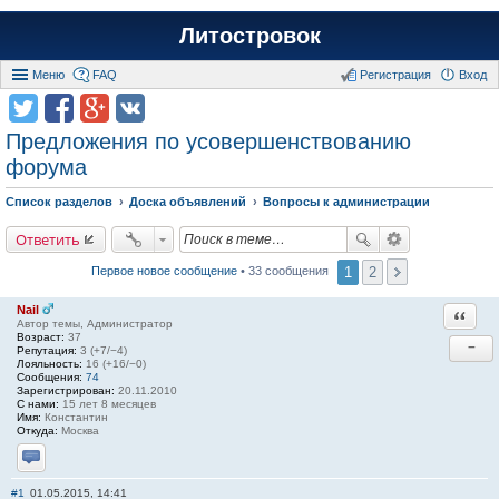
Литостровок
Меню
FAQ
Регистрация
Вход
Предложения по усовершенствованию
форума
Список разделов
Доска объявлений
Вопросы к администрации
Ответить
1
2
Первое новое сообщение
• 33 сообщения
Nail
Ответи
Автор темы, Администратор
Возраст:
37
−
Репутация:
3 (+7/−4)
Лояльность:
16 (+16/−0)
Сообщения:
74
Зарегистрирован:
20.11.2010
С нами:
15 лет 8 месяцев
Имя:
Константин
Откуда:
Москва
Отправить личное сообщение
#1
01.05.2015, 14:41