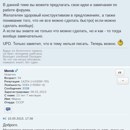
В данной теме вы можете предлагать свои идеи и замечания по
работе форума.
Желателен здоровый конструктивизм в предложениях, а также
понимание того, что не все можно сделать быстро( если можно
сделать вообще).
А если вы знаете не только что можно сделать, но и как - то тогда
вообще замечательно.
UPD. Только заметил, что в тему нельзя писать. Теперь можно.
Вдруг из болотного тумана,
на брег, походкою шайтана.
Выходит злобный Паладин.
За что так негра обозвали,
наверно знает, бог один.
Morok
Ответи
Новичок
Возраст:
54
−
Репутация:
14254 (+14309/−55)
Лояльность:
5084 (+5090/−6)
Сообщения:
3338
Зарегистрирован:
06.01.2013
С нами:
13 лет 7 месяцев
Имя:
Мирон
Откуда:
СССР
Отправить личное сообщение
#2
10.05.2015, 17:36
Доброго.