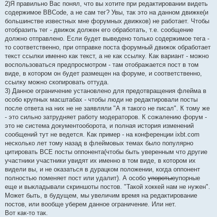
2)Я правильно Вас понял, что вы хотите при редактировании видеть
содержимое BBCode, а не сам тег? Увы, так это на данном движке(и
большинстве известных мне форумных движков) не работает. Чтобы
отобразить тег - движок должен его обработать, т.е. сообщение
должно отправлено. Если будет выведено только содержимое тега -
то соответственно, при отправке поста форумный движок обработает
текст ссылки именно как текст, а не как ссылку. Как вариант - можно
воспользоваться предпросмотром - там отображается пост в том
виде, в котором он будет размещен на форуме, и соответственно,
ссылку можно скопировать оттуда.
3) Данное ограничение установлено для предотвращения флейма в
особо крупных масштабах - чтобы люди не редактировали посты
после ответа на них не не заявляли "А я такого не писал". К тому же
- это сильно затрудняет работу модераторов. К сожалению форум -
это не система документооборота, и полная история изменений
сообщений тут не ведется. Как пример - на конференции ixbt.com
несколько лет тому назад в флеймовых темах было популярно
цитировать ВСЕ посты оппонента(чтобы быть уверенным что другие
участники участники увидят их именно в том виде, в котором их
видели вы, и не оказаться в дурацком положении, когда оппонент
полностью поменяет пост или удалит). А особо
упоротые
упорные
еще и выкладывали скриншоты постов. "Такой хоккей нам не нужен".
Может быть, в будущем, мы увеличим время на редактирование
постов, или вообще уберем данное ограничение. Или нет.
Вот как-то так.