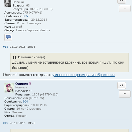
Новичок
Возраст:
63
−
Репутация:
1073 (+1076/−3)
Лояльность:
975 (+976/−1)
Сообщения:
505
Зарегистрирован:
20.12.2014
С нами:
11 лет 7 месяцев
Имя:
Сергей
Откуда:
Новосибирская область
Отправить личное сообщение
#18
23.10.2015, 15:36
Оливия писал(а):
Друзья, у меня не вставляются картинки, все время пишут, что они
большие)
Оливия! ссылка как делать
уменьшение размера изображения
Оливия
Ответи
Новичок
Возраст:
50
−
Репутация:
1364 (+1479/−115)
Лояльность:
796 (+871/−75)
Сообщения:
704
Зарегистрирован:
18.10.2015
С нами:
10 лет 9 месяцев
Имя:
Оливия
Откуда:
Россия
#19
23.10.2015, 19:28