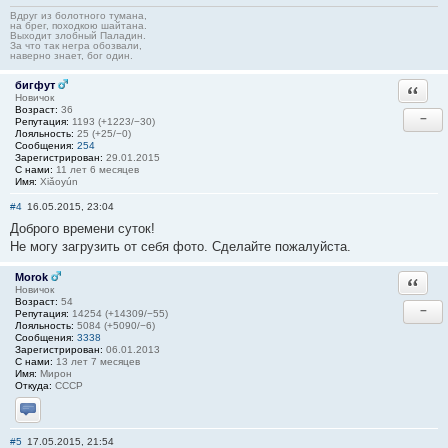
Вдруг из болотного тумана,
на брег, походкою шайтана.
Выходит злобный Паладин.
За что так негра обозвали,
наверно знает, бог один.
бигфут
Ответи
Новичок
Возраст:
36
−
Репутация:
1193 (+1223/−30)
Лояльность:
25 (+25/−0)
Сообщения:
254
Зарегистрирован:
29.01.2015
С нами:
11 лет 6 месяцев
Имя:
Xiǎoyún
#4
16.05.2015, 23:04
Доброго времени суток!
Не могу загрузить от себя фото. Сделайте пожалуйста.
Morok
Ответи
Новичок
Возраст:
54
−
Репутация:
14254 (+14309/−55)
Лояльность:
5084 (+5090/−6)
Сообщения:
3338
Зарегистрирован:
06.01.2013
С нами:
13 лет 7 месяцев
Имя:
Мирон
Откуда:
СССР
Отправить личное сообщение
#5
17.05.2015, 21:54