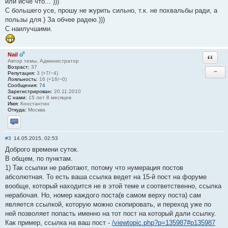
или исче что... )))
С большего усе, прошу не журить сильно, т.к. не похвальбы ради, а
пользы для.) За обчее радею.)))
С наилучшими.
Nail
Ответи
Автор темы, Администратор
Возраст:
37
−
Репутация:
3 (+7/−4)
Лояльность:
16 (+16/−0)
Сообщения:
74
Зарегистрирован:
20.11.2010
С нами:
15 лет 8 месяцев
Имя:
Константин
Откуда:
Москва
Отправить личное сообщение
#3
14.05.2015, 02:53
Доброго времени суток.
В общем, по пунктам.
1) Так ссылки не работают, потому что нумерация постов
абсолютная. То есть ваша ссылка ведет на 15-й пост на форуме
вообще, который находится не в этой теме и соответственно, ссылка
нерабочая. Но, номер каждого поста(в самом верху поста) сам
является ссылкой, которую можно скопировать, и переход уже по
ней позволяет попасть именно на тот пост на который дали ссылку.
Как пример, ссылка на ваш пост -
/viewtopic.php?p=135987#p135987