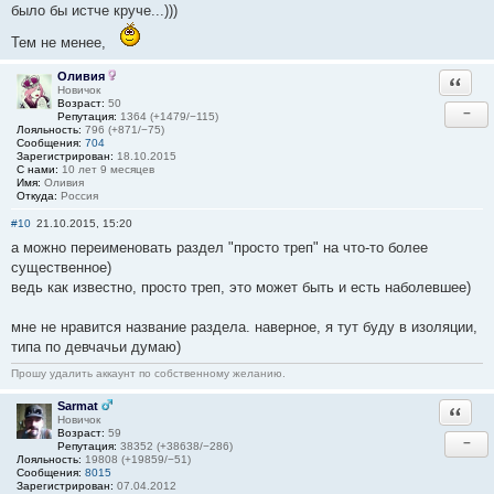
было бы истче круче...)))
Тем не менее,
Оливия
Ответи
Новичок
Возраст:
50
−
Репутация:
1364 (+1479/−115)
Лояльность:
796 (+871/−75)
Сообщения:
704
Зарегистрирован:
18.10.2015
С нами:
10 лет 9 месяцев
Имя:
Оливия
Откуда:
Россия
#10
21.10.2015, 15:20
а можно переименовать раздел "просто треп" на что-то более
существенное)
ведь как известно, просто треп, это может быть и есть наболевшее)
мне не нравится название раздела. наверное, я тут буду в изоляции,
типа по девчачьи думаю)
Прошу удалить аккаунт по собственному желанию.
Sarmat
Ответи
Новичок
Возраст:
59
−
Репутация:
38352 (+38638/−286)
Лояльность:
19808 (+19859/−51)
Сообщения:
8015
Зарегистрирован:
07.04.2012