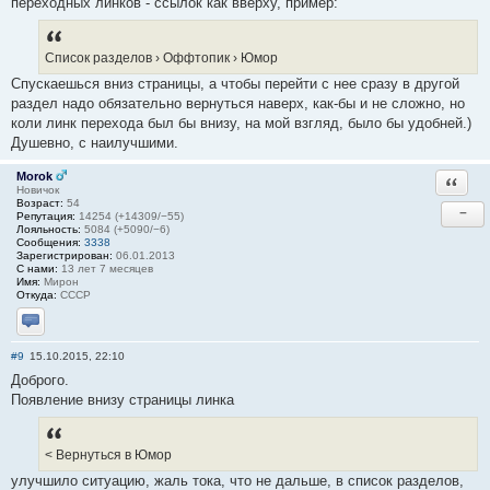
переходных линков - ссылок как вверху, пример:
Список разделов › Оффтопик › Юмор
Спускаешься вниз страницы, а чтобы перейти с нее сразу в другой
раздел надо обязательно вернуться наверх, как-бы и не сложно, но
коли линк перехода был бы внизу, на мой взгляд, было бы удобней.)
Душевно, с наилучшими.
Morok
Ответи
Новичок
Возраст:
54
−
Репутация:
14254 (+14309/−55)
Лояльность:
5084 (+5090/−6)
Сообщения:
3338
Зарегистрирован:
06.01.2013
С нами:
13 лет 7 месяцев
Имя:
Мирон
Откуда:
СССР
Отправить личное сообщение
#9
15.10.2015, 22:10
Доброго.
Появление внизу страницы линка
< Вернуться в Юмор
улучшило ситуацию, жаль тока, что не дальше, в список разделов,