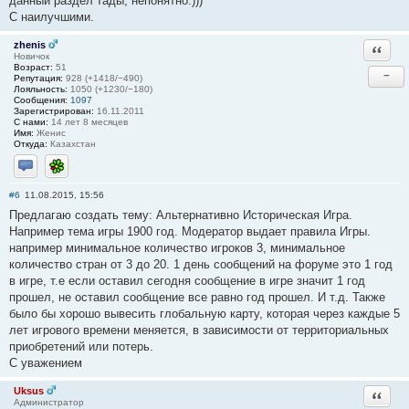
данный раздел тады, непонятно.)))
С наилучшими.
zhenis
Ответи
Новичок
Возраст:
51
−
Репутация:
928 (+1418/−490)
Лояльность:
1050 (+1230/−180)
Сообщения:
1097
Зарегистрирован:
16.11.2011
С нами:
14 лет 8 месяцев
Имя:
Женис
Откуда:
Казахстан
Отправить личное сообщение
ICQ
#6
11.08.2015, 15:56
Предлагаю создать тему: Альтернативно Историческая Игра.
Например тема игры 1900 год. Модератор выдает правила Игры.
например минимальное количество игроков 3, минимальное
количество стран от 3 до 20. 1 день сообщений на форуме это 1 год
в игре, т.е если оставил сегодня сообщение в игре значит 1 год
прошел, не оставил сообщение все равно год прошел. И т.д. Также
было бы хорошо вывесить глобальную карту, которая через каждые 5
лет игрового времени меняется, в зависимости от территориальных
приобретений или потерь.
С уважением
Uksus
Ответи
Администратор