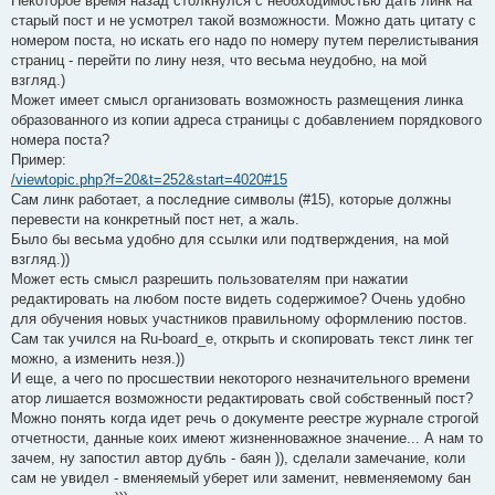
Некоторое время назад столкнулся с необходимостью дать линк на
старый пост и не усмотрел такой возможности. Можно дать цитату с
номером поста, но искать его надо по номеру путем перелистывания
страниц - перейти по лину незя, что весьма неудобно, на мой
взгляд.)
Может имеет смысл организовать возможность размещения линка
образованного из копии адреса страницы с добавлением порядкового
номера поста?
Пример:
/viewtopic.php?f=20&t=252&start=4020#15
Сам линк работает, а последние символы (#15), которые должны
перевести на конкретный пост нет, а жаль.
Было бы весьма удобно для ссылки или подтверждения, на мой
взгляд.))
Может есть смысл разрешить пользователям при нажатии
редактировать на любом посте видеть содержимое? Очень удобно
для обучения новых участников правильному оформлению постов.
Сам так учился на Ru-board_е, открыть и скопировать текст линк тег
можно, а изменить незя.))
И еще, а чего по просшествии некоторого незначительного времени
атор лишается возможности редактировать свой собственный пост?
Можно понять когда идет речь о документе реестре журнале строгой
отчетности, данные коих имеют жизненноважное значение... А нам то
зачем, ну запостил автор дубль - баян )), сделали замечание, коли
сам не увидел - вменяемый уберет или заменит, невменяемому бан