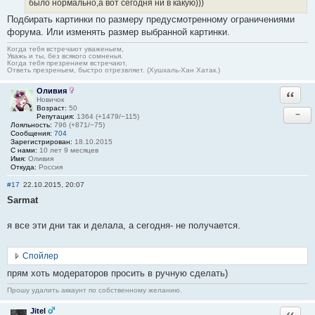
было нормально,а вот сегодня ни в какую)))
Подбирать картинки по размеру предусмотренному ограничениями
форума. Или изменять размер выбранной картинки.
Когда тебя встречают уваженьем,
Уважь и ты, без всякого сомненья.
Когда тебя презрением встречают,
Ответь презреньем, быстро отрезвляет. (Хушхаль-Хан Хатак.)
Оливия
Ответи
Новичок
Возраст:
50
−
Репутация:
1364 (+1479/−115)
Лояльность:
796 (+871/−75)
Сообщения:
704
Зарегистрирован:
18.10.2015
С нами:
10 лет 9 месяцев
Имя:
Оливия
Откуда:
Россия
#17
22.10.2015, 20:07
Sarmat
я все эти дни так и делала, а сегодня- не получается.
Спойлер
прям хоть модераторов просить в ручную сделать)
Прошу удалить аккаунт по собственному желанию.
Jitel
Ответи