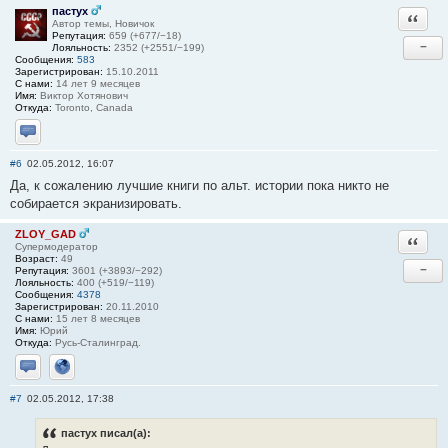
пастух
Ответи
Автор темы, Новичок
Репутация:
659 (+677/−18)
−
Лояльность:
2352 (+2551/−199)
Сообщения:
583
Зарегистрирован:
15.10.2011
С нами:
14 лет 9 месяцев
Имя:
Виктор Хотянович
Откуда:
Toronto, Canada
Отправить личное сообщение
#6
02.05.2012, 16:07
Да, к сожалению лучшие книги по альт. истории пока никто не
собирается экранизировать.
ZLOY_GAD
Ответи
Супермодератор
Возраст:
49
−
Репутация:
3601 (+3893/−292)
Лояльность:
400 (+519/−119)
Сообщения:
4378
Зарегистрирован:
20.11.2010
С нами:
15 лет 8 месяцев
Имя:
Юрий
Откуда:
Русь-Сталинград.
Отправить личное сообщение
Сайт
#7
02.05.2012, 17:38
пастух писал(а):