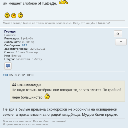
им мешает злобное эНКаВеДе.
Может Гитлер был и не таким плохим человеком? Ведь это он убил Гитлера!
Гурман
Ответи
Новичок
Репутация:
3 (+3/−0)
−
Лояльность:
0 (+0/−0)
Сообщения:
613
Зарегистрирован:
22.04.2011
С нами:
15 лет 3 месяца
Имя:
Виктор
Откуда:
Казахстан, г. Актау
Отправить личное сообщение
#13
05.05.2012, 10:30
Li013 писал(а):
Не надо верить актёрам, они говорят то, за что платят. По крайней
мере большинство.
Не зря в былые времена скоморохов не хоронили на освященной
земле, а прикапывали за оградой кладбища. Мудры были предки.
Все во имя человека! Все на благо человека!
Я даже знаю имя этого человека.