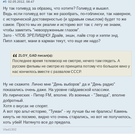
#5
02.05.2012, 08:47
Ну так голивуд за образец, что хотите? Голивуд и вышел.
Ведь если голивуд вот так же разобрать, по-гоблински, так наверное,
с исторической достоверностью (и здравым смыслом) будет то же
самое. Просто мы их реалии и историю вот так с лету не знаем,
чтобы заметить "невооруженным глазом".
Зато - ЧТОБ ЗРЕЛИЩНО! Драйв, экшн, лайв стор и хеппи энд.
Пипл хавает, мани в карман текут, что еще им надо?
ZLOY_GAD писал(а):
Последнее время телевизор не смотрю, нечего там глядеть. А
русские фильмы не смотрю из принципа потому что большое кино у
нас кончилось вместе с развалом СССР.
Ну не скажите. Лично мне "День выборов" да и "День радио"
показались очень даже. На уровне гайдаевской классики.
Из лирических - Питер FM, вполне. Из военных - "Звезда", вполне
добротный.
Хотя о вкусах не спорят.
А вот про альт-историю, "Туман" - ну лучше бы не брались! Камень
кинуть не посмею, видно что очень старались, но вот не получилось,
хоть убей! Натянуто все до предела.
Vlad1302