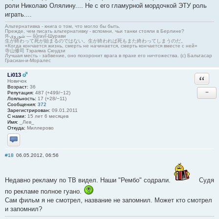
роли Николаю Олялину.... Не с его гламурной мордочкой ЭТУ роль
играть....
Альтернативка - книга о том, что могло бы быть.
Прежде, чем писать альтернативку - вспомни, чьи танки стояли в Берлине?
Я-شوروی — šûravî-Шурави
生が終わって死が始まるのではない。生が終われば死もまた終わってしまうのだ。
«Когда кончается жизнь, смерть не начинается, смерть кончается вместе с ней»
寺山修司 Тэраяма Сюудзи
Лучшая месть - забвение, оно похоронит врага в прахе его ничтожества. (с) Бальтасар
Грасиан-и-Моралес
Li013
Ответи
Новичок
Возраст:
36
−
Репутация:
487 (+499/−12)
Лояльность:
17 (+28/−11)
Сообщения:
372
Зарегистрирован:
09.01.2011
С нами:
15 лет 6 месяцев
Имя:
_Лев_
Откуда:
Миллерово
Отправить личное сообщение
#18
06.05.2012, 06:56
Недавно рекламу по ТВ видел. Наши "Рембо" содрали.
Судя
по рекламе полное гуано.
Сам фильм я не смотрел, название не запомнил. Может кто смотрел
и запомнил?