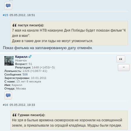
Отправить личное сообщение
#15
05.05.2012, 18:51
пастух писал(а):
7 мая на канале НТВ накануне Дня Победы будет показан фильм "4
дня в мае".
Даже в такие дни эти гады не могут угомониться.
Показ фильма на запланированную дату отменён.
Кирилл
Ответи
Новичок
Возраст:
51
−
Репутация:
1448 (+1453/−5)
Лояльность:
1326 (+1367/−41)
Сообщения:
506
Зарегистрирован:
10.01.2011
С нами:
15 лет 6 месяцев
Имя:
Кирилл
Откуда:
Москва
Отправить личное сообщение
#16
05.05.2012, 19:33
Гурман писал(а):
Не зря в былые времена скоморохов не хоронили на освященной
земле, а прикапывали за оградой кладбища. Мудры были предки.