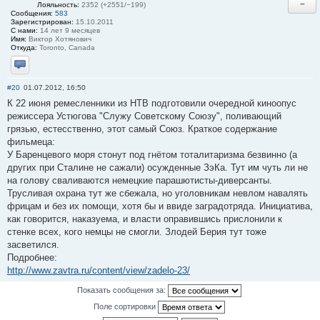
−
Лояльность:
2352 (+2551/−199)
Сообщения:
583
Зарегистрирован:
15.10.2011
С нами:
14 лет 9 месяцев
Имя:
Виктор Хотянович
Откуда:
Toronto, Canada
Отправить личное сообщение
#20
01.07.2012, 16:50
К 22 июня ремесленники из НТВ подготовили очередной киноопус
режиссера Устюгова "Служу Советскому Союзу", поливающий
грязью, естесственно, этот самый Союз. Краткое содержание
фильмеца:
У Баренцевого моря стонут под гнётом тоталитаризма безвинно (а
других при Сталине не сажали) осужденные ЗэКа. Тут им чуть ли не
на голову сваливаются немецкие парашютисты-диверсанты.
Трусливая охрана тут же сбежала, но уголовникам невлом навалять
фрицам и без их помощи, хотя бы и ввиде заградотряда. Инициатива,
как говорится, наказуема, и власти оправившись прислонили к
стенке всех, кого немцы не смогли. Злодей Берия тут тоже
засветился.
Подробнее:
http://www.zavtra.ru/content/view/zadelo-23/
Показать сообщения за:
Поле сортировки