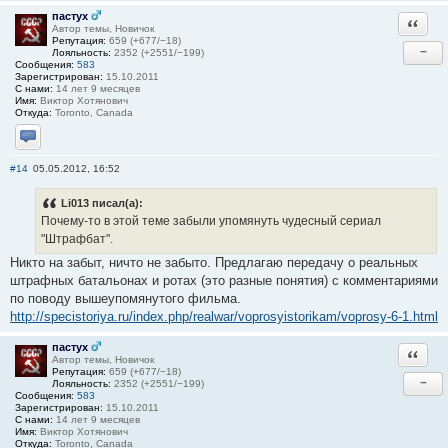
пастух
Ответи
Автор темы, Новичок
Репутация:
659 (+677/−18)
−
Лояльность:
2352 (+2551/−199)
Сообщения:
583
Зарегистрирован:
15.10.2011
С нами:
14 лет 9 месяцев
Имя:
Виктор Хотянович
Откуда:
Toronto, Canada
Отправить личное сообщение
#14
05.05.2012, 16:52
Li013 писал(а):
Почему-то в этой теме забыли упомянуть чудесный сериал
"Штрафбат".
Никто на забыт, ничто не забыто. Предлагаю передачу о реальных
штрафных батальонах и ротах (это разные понятия) с комментариями
по поводу вышеупомянутого фильма.
http://specistoriya.ru/index.php/realwar/voprosyistorikam/voprosy-6-1.html
пастух
Ответи
Автор темы, Новичок
Репутация:
659 (+677/−18)
−
Лояльность:
2352 (+2551/−199)
Сообщения:
583
Зарегистрирован:
15.10.2011
С нами:
14 лет 9 месяцев
Имя:
Виктор Хотянович
Откуда:
Toronto, Canada