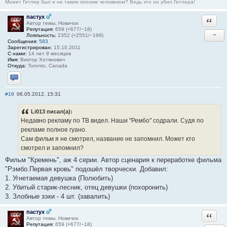
Может Гитлер был и не таким плохим человеком? Ведь это он убил Гитлера!
пастух
Ответи
Автор темы, Новичок
Репутация:
659 (+677/−18)
−
Лояльность:
2352 (+2551/−199)
Сообщения:
583
Зарегистрирован:
15.10.2011
С нами:
14 лет 9 месяцев
Имя:
Виктор Хотянович
Откуда:
Toronto, Canada
Отправить личное сообщение
#19
06.05.2012, 15:31
Li013 писал(а):
Недавно рекламу по ТВ видел. Наши "Рембо" содрали. Судя по
рекламе полное гуано.
Сам фильм я не смотрел, название не запомнил. Может кто
смотрел и запомнил?
Фильм "Кремень", аж 4 серии. Автор сценария к переработке фильма
"Рэмбо.Первая кровь" подошёл творчески. Добавил:
1. Угнетаемая девушка (Полюбить)
2. Убитый старик-лесник, отец девушки (похоронить)
3. Злобные зэки - 4 шт. (завалить)
пастух
Ответи
Автор темы, Новичок
Репутация:
659 (+677/−18)