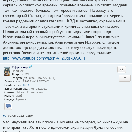
сериалы о советском времени, особенно военные. Но своих злодеев
там, как правило, больше, чем героев и врагов. На верху это
кровожадный Сталин, а под ним "армия тьмы", начиная от Берии и
кончая рядовыми следователями НКВД в застенках, охранниками в
тюрьмах и лагерях и стукачами и криминальной шпаной на воле.
Положительный главный герой уже отсидел или скоро сядет.
И вот новый перл в киноискусстве - фильм "Шпион" по книжонке
Акунина, ангажируемый, как Альтернативная История. С трудом
досмотрел до середины фильма, поэтому советую посмотреть
рецензию Гоблина и не тратить своё время на саму фильму:
http://www.youtube.com/watch?v=2Ods-Ov5CFI
Ефрейтор
Ответи
Новичок
Возраст:
53
−
Репутация:
4852 (+5253/−401)
Лояльность:
13957 (+13957/−0)
Сообщения:
1615
Зарегистрирован:
08.08.2011
С нами:
14 лет 11 месяцев
Имя:
Андрей
Откуда:
Брянск
Отправить личное сообщение
#2
02.05.2012, 01:04
Что, неужели все так плохо? Кино еще не смотрел, но книги Акунина
мне нравятся. Хотя после идиотской экранизации Лукьяненовских