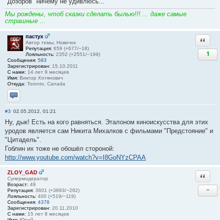
"Дозоров" ничему не удивлюсь...
Мы рождены, чтоб сказки сделать былью!!! ... даже самые
страшные ...
пастух
Ответи
Автор темы, Новичок
Репутация:
659 (+677/−18)
1
Лояльность:
2352 (+2551/−199)
Сообщения:
583
Зарегистрирован:
15.10.2011
С нами:
14 лет 9 месяцев
Имя:
Виктор Хотянович
Откуда:
Toronto, Canada
Отправить личное сообщение
#3
02.05.2012, 01:21
Ну, дык! Есть на кого равняться. Эталоном киноискусства для этих
уродов является сам Никита Михалков с фильмами "Предстояние" и
"Цитадель".
Гоблин их тоже не обошёл стороной:
http://www.youtube.com/watch?v=I8GoNYzCPAA
ZLOY_GAD
Ответи
Супермодератор
Возраст:
49
−
Репутация:
3601 (+3893/−292)
Лояльность:
400 (+519/−119)
Сообщения:
4378
Зарегистрирован:
20.11.2010
С нами:
15 лет 8 месяцев
Имя:
Юрий