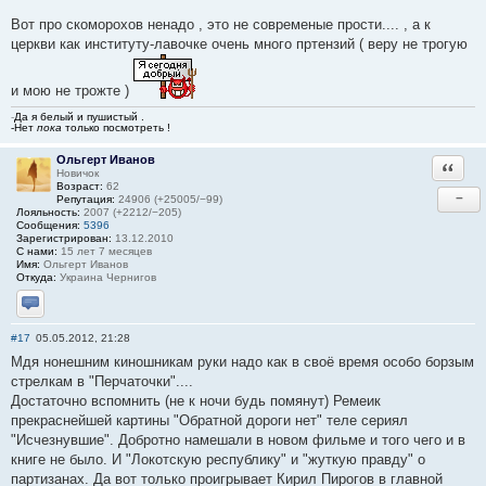
Вот про скоморохов ненадо , это не современые прости.... , а к
церкви как институту-лавочке очень много пртензий ( веру не трогую
и мою не трожте )
-
Да я белый и пушистый .
-Нет
пока
только посмотреть !
Ольгерт Иванов
Ответи
Новичок
Возраст:
62
−
Репутация:
24906 (+25005/−99)
Лояльность:
2007 (+2212/−205)
Сообщения:
5396
Зарегистрирован:
13.12.2010
С нами:
15 лет 7 месяцев
Имя:
Ольгерт Иванов
Откуда:
Украина Чернигов
Отправить личное сообщение
#17
05.05.2012, 21:28
Мдя нонешним киношникам руки надо как в своё время особо борзым
стрелкам в "Перчаточки"....
Достаточно вспомнить (не к ночи будь помянут) Ремеик
прекраснейшей картины "Обратной дороги нет" теле сериял
"Исчезнувшие". Добротно намешали в новом фильме и того чего и в
книге не было. И "Локотскую республику" и "жуткую правду" о
партизанах. Да вот только проигрывает Кирил Пирогов в главной