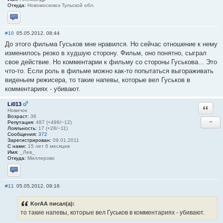
Откуда:
Новомосковск Тульской обл.
Отправить личное сообщение
#10
05.05.2012, 08:44
До этого фильма Гуськов мне нравился. Но сейчас отношение к нему
изменилось резко в худшую сторону. Фильм, оно понятно, сыграл
свое действие. Но комментарии к фильму со стороны Гуськова... Это
что-то. Если роль в фильме можно как-то попытаться выгораживать
виденьем режисера, то такие напевы, которые вел Гуськов в
комментариях - убивают.
Li013
Ответи
Новичок
Возраст:
36
−
Репутация:
487 (+499/−12)
Лояльность:
17 (+28/−11)
Сообщения:
372
Зарегистрирован:
09.01.2011
С нами:
15 лет 6 месяцев
Имя:
_Лев_
Откуда:
Миллерово
Отправить личное сообщение
#11
05.05.2012, 09:16
KorAA писал(а):
то такие напевы, которые вел Гуськов в комментариях - убивают.