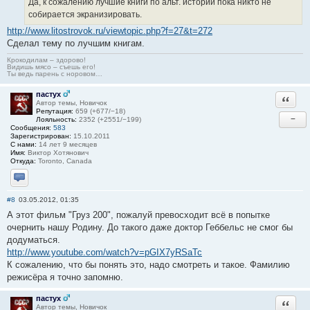
Да, к сожалению лучшие книги по альт. истории пока никто не
собирается экранизировать.
http://www.litostrovok.ru/viewtopic.php?f=27&t=272
Сделал тему по лучшим книгам.
Крокодилам – здорово!
Видишь мясо – съешь его!
Ты ведь парень с норовом…
пастух
Ответи
Автор темы, Новичок
Репутация:
659 (+677/−18)
−
Лояльность:
2352 (+2551/−199)
Сообщения:
583
Зарегистрирован:
15.10.2011
С нами:
14 лет 9 месяцев
Имя:
Виктор Хотянович
Откуда:
Toronto, Canada
Отправить личное сообщение
#8
03.05.2012, 01:35
А этот фильм "Груз 200", пожалуй превосходит всё в попытке
очернить нашу Родину. До такого даже доктор Геббельс не смог бы
додуматься.
http://www.youtube.com/watch?v=pGIX7yRSaTc
К сожалению, что бы понять это, надо смотреть и такое. Фамилию
режисёра я точно запомню.
пастух
Ответи
Автор темы, Новичок