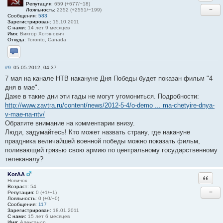
Репутация:
659 (+677/−18)
−
Лояльность:
2352 (+2551/−199)
Сообщения:
583
Зарегистрирован:
15.10.2011
С нами:
14 лет 9 месяцев
Имя:
Виктор Хотянович
Откуда:
Toronto, Canada
Отправить личное сообщение
#9
05.05.2012, 04:37
7 мая на канале НТВ накануне Дня Победы будет показан фильм "4
дня в мае".
Даже в такие дни эти гады не могут угомониться. Подробности:
http://www.zavtra.ru/content/news/2012-5-4/o-demo ... ma-chetyire-dnya-
v-mae-na-ntv/
Обратите внимание на комментарии внизу.
Люди, задумайтесь! Кто может назвать страну, где накануне
праздника величайшей военной победы можно показать фильм,
поливающий грязью свою армию по центральному государственному
телеканалу?
KorAA
Ответи
Новичок
Возраст:
54
−
Репутация:
0 (+1/−1)
Лояльность:
0 (+0/−0)
Сообщения:
117
Зарегистрирован:
18.01.2011
С нами:
15 лет 6 месяцев
Имя:
Александр