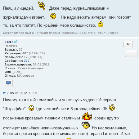
Паяц и лицедей.
Даже перед журнашлюшками и
журнализдами играет.
Не надо верить актёрам, они говорят
то, за что платят. По крайней мере большинство.
Может Гитлер был и не таким плохим человеком? Ведь это он убил Гитлера!
Li013
Ответи
Новичок
Возраст:
36
−
Репутация:
487 (+499/−12)
Лояльность:
17 (+28/−11)
Сообщения:
372
Зарегистрирован:
09.01.2011
С нами:
15 лет 6 месяцев
Имя:
_Лев_
Откуда:
Миллерово
Отправить личное сообщение
#12
05.05.2012, 10:09
Почему-то в этой теме забыли упомянуть чудесный сериал
"Штрафбат".
Где честнейшие и благороднейшие ЗК
,
посаженые кровавым тираном сталиным
среди других
стопицот мильёнов невиннозамученных.
Но несломленные,
борятся против кровавого (но симпатишного) тирана Гитлера. И как