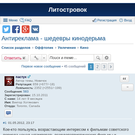
Литостровок
Меню
FAQ
Регистрация
Вход
Антиреклама - шедевры кинодерьма
Список разделов
Оффтопик
Увлечения
Кино
Ответить
1
2
3
Первое новое сообщение
• 45 сообщений
пастух
Ответи
Автор темы, Новичок
Репутация:
659 (+677/−18)
−
Лояльность:
2352 (+2551/−199)
Сообщения:
583
Зарегистрирован:
15.10.2011
С нами:
14 лет 9 месяцев
Имя:
Виктор Хотянович
Откуда:
Toronto, Canada
Отправить личное сообщение
#1
01.05.2012, 23:17
Кое-кто пользуясь возрастающим интересом к фильмам советского
периода начал штамповать псевдопатриотические фильмы и