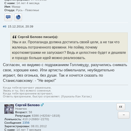
С нами:
14 лет 4 месяца
Имя:
Макар
Откуда:
Русь - Поволжье
Отправить личное сообщение
Сайт
#8
15.12.2014, 20:39
Сергей Белово писал(а):
Увы и ах. Пропаганда должна достигать своей цели, а не так что
жалеешь потраченного времени. Не пойму, почему
короткометражки не запускают? Ведь и целостнее будет и дешевле
и гораздо больше идей можно реализовать.
Согласен, но видимо с подражанием Голливуду, разучились снимать
свое, хорошее кино. Или артисты обмельчали, неубедительно
играют, без огонька, без души. Так и хочется сказать по
Станиславскому: - "Не верю!"
Когда тебя встречают уваженьем,
Уважь и ты, без всякого сомненья.
Когда тебя презрением встречают,
Ответь презреньем, быстро отрезвляет. (Хушхаль-Хан Хатак.)
Сергей Белово
Ответи
Новичок
Возраст:
58
−
Репутация:
6386 (+8204/−1818)
Лояльность:
410 (+2680/−2270)
Сообщения:
2356
Зарегистрирован:
08.01.2012
С нами:
14 лет 7 месяцев