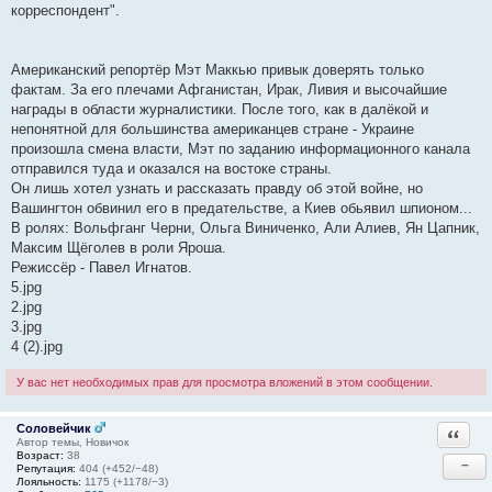
корреспондент".
Американский репортёр Мэт Маккью привык доверять только
фактам. За его плечами Афганистан, Ирак, Ливия и высочайшие
награды в области журналистики. После того, как в далёкой и
непонятной для большинства американцев стране - Украине
произошла смена власти, Мэт по заданию информационного канала
отправился туда и оказался на востоке страны.
Он лишь хотел узнать и рассказать правду об этой войне, но
Вашингтон обвинил его в предательстве, а Киев обьявил шпионом...
В ролях: Вольфганг Черни, Ольга Виниченко, Али Алиев, Ян Цапник,
Максим Щёголев в роли Яроша.
Режиссёр - Павел Игнатов.
5.jpg
2.jpg
3.jpg
4 (2).jpg
У вас нет необходимых прав для просмотра вложений в этом сообщении.
Соловейчик
Ответи
Автор темы, Новичок
Возраст:
38
−
Репутация:
404 (+452/−48)
Лояльность:
1175 (+1178/−3)