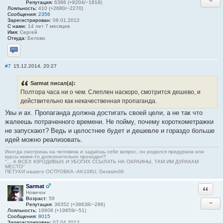
−
Репутация:
6386 (+8204/−1818)
Лояльность:
410 (+2680/−2270)
Сообщения:
2356
Зарегистрирован:
08.01.2012
С нами:
14 лет 7 месяцев
Имя:
Сергей
Откуда:
Белово
Отправить личное сообщение
#7
15.12.2014, 20:27
Sarmat писал(а):
Полтора часа ни о чем. Слеплен наскоро, смотрится дешево, и
действительно как некачественная пропаганда.
Увы и ах. Пропаганда должна достигать своей цели, а не так что
жалеешь потраченного времени. Не пойму, почему короткометражки
не запускают? Ведь и целостнее будет и дешевле и гораздо больше
идей можно реализовать.
Иногда смотришь на человека и задаёшь себе вопрос, он родился придурком или
курсы какие-то дополнительно проходил?
"... А ВСЕХ ЮРОДИВЫХ И УБОГИХ ССЫЛАТЬ НА ОКРАИНЫ, ТАМ ИМ ДУРАКАМ
МЕСТО"
ПЕТУХИ нашего ОСТРОВКА -AK108U, Gerasim36
Sarmat
Ответи
Новичок
Возраст:
59
−
Репутация:
38352 (+38638/−286)
Лояльность:
19808 (+19859/−51)
Сообщения:
8015
Зарегистрирован:
07.04.2012