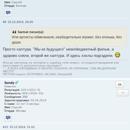
Имя:
Сергей
Откуда:
Белово
Отправить личное сообщение
#9
15.12.2014, 20:45
Sarmat писал(а):
Или артисты обмельчали, неубедительно играют, без огонька, без
души.
Просто халтура. "Мы из будущего" низкобюджетный фильм, а
здорово сняли, второй же халтура. И здесь хохлы подгадили.
Иногда смотришь на человека и задаёшь себе вопрос, он родился придурком или
курсы какие-то дополнительно проходил?
"... А ВСЕХ ЮРОДИВЫХ И УБОГИХ ССЫЛАТЬ НА ОКРАИНЫ, ТАМ ИМ ДУРАКАМ
МЕСТО"
ПЕТУХИ нашего ОСТРОВКА -AK108U, Gerasim36
Sundy
Ответи
Новичок
Репутация:
318 (+321/−3)
−
Лояльность:
809 (+819/−10)
Сообщения:
250
Зарегистрирован:
02.04.2014
С нами:
12 лет 4 месяца
Имя:
Сергей
Откуда:
Москва
Отправить личное сообщение
#10
15.12.2014, 21:01