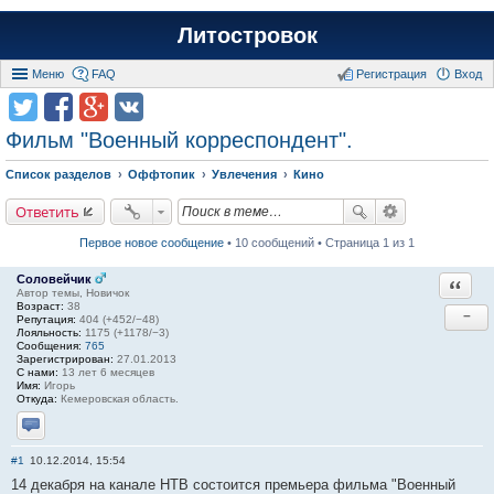
Литостровок
Меню
FAQ
Регистрация
Вход
Фильм "Военный корреспондент".
Список разделов
Оффтопик
Увлечения
Кино
Ответить
Первое новое сообщение
• 10 сообщений • Страница 1 из 1
Соловейчик
Ответи
Автор темы, Новичок
Возраст:
38
−
Репутация:
404 (+452/−48)
Лояльность:
1175 (+1178/−3)
Сообщения:
765
Зарегистрирован:
27.01.2013
С нами:
13 лет 6 месяцев
Имя:
Игорь
Откуда:
Кемеровская область.
Отправить личное сообщение
#1
10.12.2014, 15:54
14 декабря на канале НТВ состоится премьера фильма "Военный