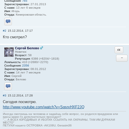
Сообщения:
765
Зарегистрирован:
27.01.2013
С нами:
13 лет 6 месяцев
Имя:
Игорь
Откуда:
Кемеровская область.
Отправить личное сообщение
#2
15.12.2014, 17:17
Кто смотрел?
Сергей Белово
Ответи
Новичок
Возраст:
58
−
Репутация:
6386 (+8204/−1818)
Лояльность:
410 (+2680/−2270)
Сообщения:
2356
Зарегистрирован:
08.01.2012
С нами:
14 лет 7 месяцев
Имя:
Сергей
Откуда:
Белово
Отправить личное сообщение
#3
15.12.2014, 17:28
Сегодня посмотрю.
http://www.youtube.com/watch?v=SqsrxHXF2JQ
Иногда смотришь на человека и задаёшь себе вопрос, он родился придурком или
курсы какие-то дополнительно проходил?
"... А ВСЕХ ЮРОДИВЫХ И УБОГИХ ССЫЛАТЬ НА ОКРАИНЫ, ТАМ ИМ ДУРАКАМ
МЕСТО"
ПЕТУХИ нашего ОСТРОВКА -AK108U, Gerasim36