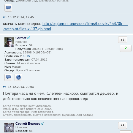
Откуда:
Димитровград, Ульяновская область
Отправить личное сообщение
#5
15.12.2014, 17:45
скачать можно здесь
http://bigtorrent.org/video/films/boeviki/458705- ...
-satrip-ot-files-x-137-gb.html
Sarmat
Ответи
Новичок
Возраст:
59
2
Репутация:
38352 (+38638/−286)
Лояльность:
19808 (+19859/−51)
Сообщения:
8015
Зарегистрирован:
07.04.2012
С нами:
14 лет 4 месяца
Имя:
Макар
Откуда:
Русь - Поволжье
Отправить личное сообщение
Сайт
#6
15.12.2014, 20:04
Полтора часа ни о чем. Слеплен наскоро, смотрится дешево, и
действительно как некачественная пропаганда.
Когда тебя встречают уваженьем,
Уважь и ты, без всякого сомненья.
Когда тебя презрением встречают,
Ответь презреньем, быстро отрезвляет. (Хушхаль-Хан Хатак.)
Сергей Белово
Ответи
Новичок
Возраст:
58