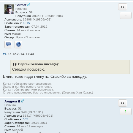
Sarmat
Ответи
Новичок
Возраст:
59
−
Репутация:
38352 (+38638/−286)
Лояльность:
19808 (+19859/−51)
Сообщения:
8015
Зарегистрирован:
07.04.2012
С нами:
14 лет 4 месяца
Имя:
Макар
Откуда:
Русь - Поволжье
Отправить личное сообщение
Сайт
#4
15.12.2014, 17:43
Сергей Белово писал(а):
Сегодня посмотрю.
Блин, тоже надо глянуть. Спасибо за наводку.
Когда тебя встречают уваженьем,
Уважь и ты, без всякого сомненья.
Когда тебя презрением встречают,
Ответь презреньем, быстро отрезвляет. (Хушхаль-Хан Хатак.)
Андрей Д
Ответи
Новичок
Возраст:
51
1
Репутация:
940 (+971/−31)
Лояльность:
55417 (+56008/−591)
Сообщения:
565
Зарегистрирован:
29.08.2011
С нами:
14 лет 11 месяцев
Имя:
Андрей