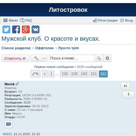
Литостровок
Меню
FAQ
Регистрация
Вход
Мужской клуб. О красоте и вкусах.
Список разделов
Оффтопик
Просто трёп
Ответить
Первое новое сообщение
• 3225 сообщений
1
…
158
159
160
161
162
Morok
Ответи
Новичок
Возраст:
54
1
Репутация:
14254 (+14309/−55)
Лояльность:
5084 (+5090/−6)
Сообщения:
3338
Зарегистрирован:
06.01.2013
С нами:
13 лет 7 месяцев
Имя:
Мирон
Откуда:
СССР
Отправить личное сообщение
#3221
21.11.2025, 21:32