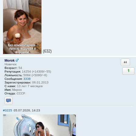
(632)
Morok
Ответи
Новичок
Возраст:
54
1
Репутация:
14254 (+14309/−55)
Лояльность:
5084 (+5090/−6)
Сообщения:
3338
Зарегистрирован:
06.01.2013
С нами:
13 лет 7 месяцев
Имя:
Мирон
Откуда:
СССР
Отправить личное сообщение
#3225
05.07.2026, 14:23