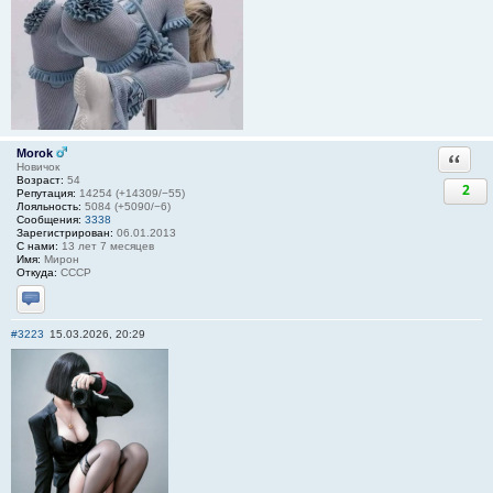
Morok
Ответи
Новичок
Возраст:
54
2
Репутация:
14254 (+14309/−55)
Лояльность:
5084 (+5090/−6)
Сообщения:
3338
Зарегистрирован:
06.01.2013
С нами:
13 лет 7 месяцев
Имя:
Мирон
Откуда:
СССР
Отправить личное сообщение
#3223
15.03.2026, 20:29