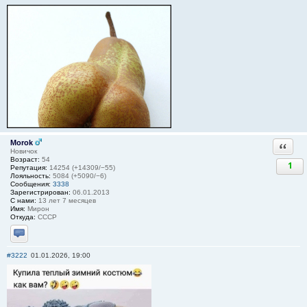
Morok
Ответи
Новичок
Возраст:
54
1
Репутация:
14254 (+14309/−55)
Лояльность:
5084 (+5090/−6)
Сообщения:
3338
Зарегистрирован:
06.01.2013
С нами:
13 лет 7 месяцев
Имя:
Мирон
Откуда:
СССР
Отправить личное сообщение
#3222
01.01.2026, 19:00