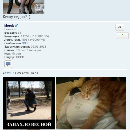
Киску видно?..)
Morok
Ответи
Новичок
Возраст:
54
1
Репутация:
14254 (+14309/−55)
Лояльность:
5084 (+5090/−6)
Сообщения:
3338
Зарегистрирован:
06.01.2013
С нами:
13 лет 7 месяцев
Имя:
Мирон
Откуда:
СССР
Отправить личное сообщение
#3224
17.05.2026, 16:59