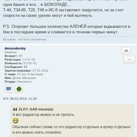
одна башня и все... в ШОКОЛАДЕ...
Т-44, Т34-85, Т20, Т49 и ИС-8 заставляют покрутится, но за счет
скорости на своих уронях могут и бой вытянуть
P.S. Огорчает большое количество АЛЕНЕЙ которые вырываются в
бои в последнее время и сливаются в течении первых минут.
Безумие - не быть безумным
denundersky
Ответи
Новичок
Возраст:
35
−
Репутация:
1 (+1/−0)
Лояльность:
0 (+0/−0)
Сообщения:
24
Зарегистрирован:
17.01.2011
С нами:
15 лет 6 месяцев
Имя:
Денис Матусков
Откуда:
Cмоленск
Отправить личное сообщение
ICQ
#74
08.01.2013, 11:29
ZLOY_GAD писал(а):
А вот радиатор можно и не трогать.
Обычная сейчас схема то что радиатор отдельно а кулер отдельно
и его можно снять спокойно.