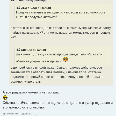
ZLOY_GAD писал(а):
Проц не снимайте а вот кулер с него если есть возможность
снять и продуть с кисточкой.
с остальным согласен, но вот если он снимет кулер, где термопасту
найдет на выходных? она же мазюкается между кулером и процем,
не?
Кирилл писал(а):
Да я понял , стенку снимаю продул следы пыли убрал это
обычная уборка , я так привык
еще проблема с виндой может быть.... похожее действие, если
заканчивается оперативная память, и начинает работать на
подкачке. Попробуй рядом поставить винду, и на ней погамать,
должно лучше стать.
А вот радиатор можно и не трогать.
Обычная сейчас схема то что радиатор отдельно а кулер отдельно и
его можно снять спокойно.
Крокодилам – здорово!