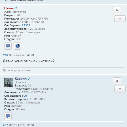
Uksus
Ответи
Администратор
Возраст:
62
−
Репутация:
24900 (+24975/−75)
Лояльность:
1586 (+1586/−0)
Сообщения:
13337
Зарегистрирован:
20.11.2010
С нами:
15 лет 8 месяцев
Имя:
Сергей
Откуда:
СПб
Отправить личное сообщение
Сайт
#66
07.01.2013, 12:20
Давно комп от пыли чистили?
Да, я зануда, я знаю...
Кирилл
Ответи
Новичок
Возраст:
51
−
Репутация:
1448 (+1453/−5)
Лояльность:
1326 (+1367/−41)
Сообщения:
506
Зарегистрирован:
10.01.2011
С нами:
15 лет 6 месяцев
Имя:
Кирилл
Откуда:
Москва
Отправить личное сообщение
#67
07.01.2013, 12:30