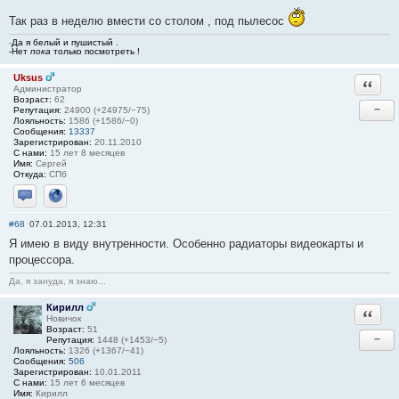
Так раз в неделю вмести со столом , под пылесос
-
Да я белый и пушистый .
-Нет
пока
только посмотреть !
Uksus
Ответи
Администратор
Возраст:
62
−
Репутация:
24900 (+24975/−75)
Лояльность:
1586 (+1586/−0)
Сообщения:
13337
Зарегистрирован:
20.11.2010
С нами:
15 лет 8 месяцев
Имя:
Сергей
Откуда:
СПб
Отправить личное сообщение
Сайт
#68
07.01.2013, 12:31
Я имею в виду внутренности. Особенно радиаторы видеокарты и
процессора.
Да, я зануда, я знаю...
Кирилл
Ответи
Новичок
Возраст:
51
−
Репутация:
1448 (+1453/−5)
Лояльность:
1326 (+1367/−41)
Сообщения:
506
Зарегистрирован:
10.01.2011
С нами:
15 лет 6 месяцев
Имя:
Кирилл