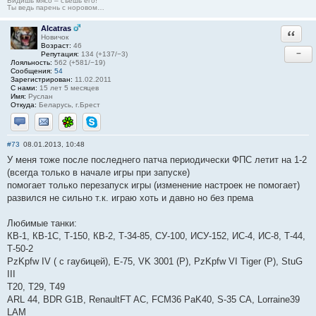
Видишь мясо – съешь его!
Ты ведь парень с норовом…
Alcatras
Ответи
Новичок
Возраст:
46
−
Репутация:
134 (+137/−3)
Лояльность:
562 (+581/−19)
Сообщения:
54
Зарегистрирован:
11.02.2011
С нами:
15 лет 5 месяцев
Имя:
Руслан
Откуда:
Беларусь, г.Брест
Отправить личное сообщение
Отправить email
ICQ
Skype
#73
08.01.2013, 10:48
У меня тоже после последнего патча периодически ФПС летит на 1-2
(всегда только в начале игры при запуске)
помогает только перезапуск игры (изменение настроек не помогает)
развился не сильно т.к. играю хоть и давно но без према
Любимые танки:
КВ-1, КВ-1С, Т-150, КВ-2, Т-34-85, СУ-100, ИСУ-152, ИС-4, ИС-8, Т-44,
Т-50-2
PzKpfw IV ( с гаубицей), Е-75, VK 3001 (P), PzKpfw VI Tiger (P), StuG
III
T20, T29, T49
ARL 44, BDR G1B, RenaultFT AC, FCM36 PaK40, S-35 CA, Lorraine39
LAM