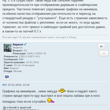
Ну, с 0.8 существует такая беда как сильное падение
производительности при отображении деревьев в снайперском
прицеле. Частично помогает укручивание графики на минимум,
особенно качества отображения растительности и переход на
стандартный рендер с "улучшеного". Еще есть странная зависимость
от количества файлов с реплеями: если их много, то игра адово
тормозит, но этот прикол я наблюдал крайний раз достаточно давно,
в каком-то из патчей 0.7.х
Русские идут! И, как все нормальные герои, они идут в обход.
Кирилл
Ответи
Новичок
Возраст:
51
−
Репутация:
1448 (+1453/−5)
Лояльность:
1326 (+1367/−41)
Сообщения:
506
Зарегистрирован:
10.01.2011
С нами:
15 лет 6 месяцев
Имя:
Кирилл
Откуда:
Москва
Отправить личное сообщение
#65
07.01.2013, 12:16
Графика на минимуме , ниже некуда
блин и падает както
страно вроди просто еду выстрел и всё пошла забава хре в кого
попадеш тока если случайно
-
Да я белый и пушистый .
-Нет
пока
только посмотреть !