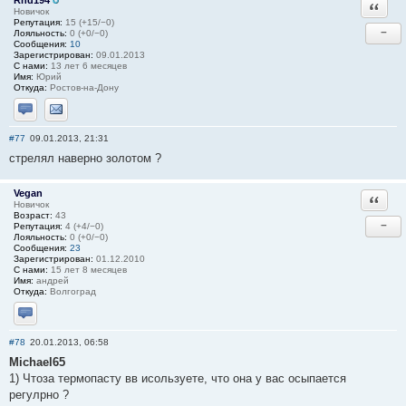
Rnd194
Ответи
Новичок
Репутация:
15 (+15/−0)
−
Лояльность:
0 (+0/−0)
Сообщения:
10
Зарегистрирован:
09.01.2013
С нами:
13 лет 6 месяцев
Имя:
Юрий
Откуда:
Ростов-на-Дону
Отправить личное сообщение
Отправить email
#77
09.01.2013, 21:31
стрелял наверно золотом ?
Vegan
Ответи
Новичок
Возраст:
43
−
Репутация:
4 (+4/−0)
Лояльность:
0 (+0/−0)
Сообщения:
23
Зарегистрирован:
01.12.2010
С нами:
15 лет 8 месяцев
Имя:
андрей
Откуда:
Волгоград
Отправить личное сообщение
#78
20.01.2013, 06:58
Michael65
1) Чтоза термопасту вв исользуете, что она у вас осыпается
регулрно ?