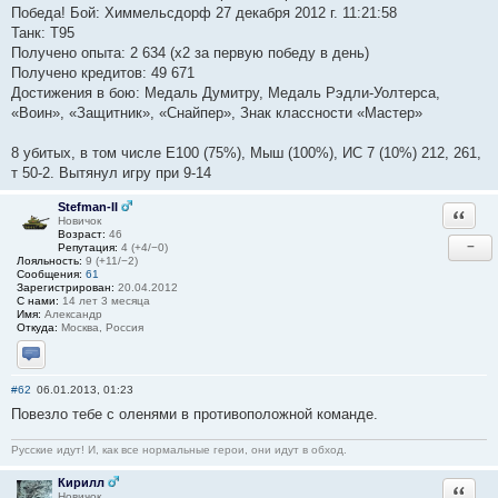
Победа! Бой: Химмельсдорф 27 декабря 2012 г. 11:21:58
Танк: T95
Получено опыта: 2 634 (x2 за первую победу в день)
Получено кредитов: 49 671
Достижения в бою: Медаль Думитру, Медаль Рэдли-Уолтерса,
«Воин», «Защитник», «Снайпер», Знак класcности «Мастер»
8 убитых, в том числе Е100 (75%), Мыш (100%), ИС 7 (10%) 212, 261,
т 50-2. Вытянул игру при 9-14
Stefman-II
Ответи
Новичок
Возраст:
46
−
Репутация:
4 (+4/−0)
Лояльность:
9 (+11/−2)
Сообщения:
61
Зарегистрирован:
20.04.2012
С нами:
14 лет 3 месяца
Имя:
Александр
Откуда:
Москва, Россия
Отправить личное сообщение
#62
06.01.2013, 01:23
Повезло тебе с оленями в противоположной команде.
Русские идут! И, как все нормальные герои, они идут в обход.
Кирилл
Ответи
Новичок