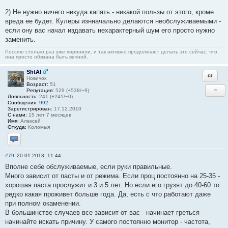
2) Не нужно ничего никуда капать - никакой пользы от этого, кроме
вреда ее будет. Кулеры изнначально делаются необслуживаемыми -
если ону вас начал издавать нехарактерный шум его просто нужно
заменить.
Россию столько раз уже хоронили, и так активно продолжают делать это сейчас, что
она просто обязана быть вечной.
ShtAl
Ответи
Новичок
Возраст:
51
−
Репутация:
529 (+538/−9)
Лояльность:
241 (+241/−0)
Сообщения:
992
Зарегистрирован:
17.12.2010
С нами:
15 лет 7 месяцев
Имя:
Алексей
Откуда:
Коломыя
Отправить личное сообщение
#79
20.01.2013, 11:44
Вполне себе обслуживаемые, если руки правильные.
Много зависит от пасты и от режима. Если проц постоянно на 25-35 -
хорошая паста прослужит и 3 и 5 лет. Но если его грузят до 40-60 то
редко какая проживет больше года. Да, есть с что работают даже
при полном окаменении.
В большинстве случаев все зависит от вас - начинает греться -
начинайте искать причину. У самого постоянно монитор - частота,