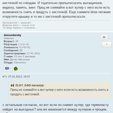
кисточкой по гнёздам. И тщательно пропылесосить вытащенное,
видюху, память, винт. Проц не снимайте а вот кулер с него если есть
возможность снять и продуть с кисточкой. Еще снимите блок питания
открутите крышку и то же с кисточкой пропылесосьте.
Крокодилам – здорово!
Видишь мясо – съешь его!
Ты ведь парень с норовом…
denundersky
Ответи
Новичок
Возраст:
35
−
Репутация:
1 (+1/−0)
Лояльность:
0 (+0/−0)
Сообщения:
24
Зарегистрирован:
17.01.2011
С нами:
15 лет 6 месяцев
Имя:
Денис Матусков
Откуда:
Cмоленск
Отправить личное сообщение
ICQ
#71
07.01.2013, 18:57
ZLOY_GAD писал(а):
Проц не снимайте а вот кулер с него если есть возможность снять и
продуть с кисточкой.
с остальным согласен, но вот если он снимет кулер, где термопасту
найдет на выходных? она же мазюкается между кулером и процем,