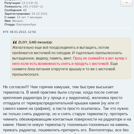
−
Репутация:
13 (+13/−0)
Лояльность:
241 (+242/−1)
Сообщения:
42
Зарегистрирован:
24.12.2011
С нами:
14 лет 7 месяцев
Имя:
Михаил
Откуда:
Екатеринбург
#76
08.01.2013, 12:54
ZLOY_GAD писал(а):
Желательно еще всё поодсоединять и вытащить, потом
пробежатся кисточкой по гнёздам. И тщательно пропылесосить
вытащенное, видюху, память, винт.
Проц не снимайте а вот кулер с
него если есть возможность снять и продуть с кисточкой
. Еще
снимите блок питания открутите крышку и то же с кисточкой
пропылесосьте.
Не согласен!!! Чем горячее камушек, тем быстрее высыхает
термопаста. В моей практике были случаи, когда после снятия
крепления радиатора (и у проца и у видеочипа), железяка просто
отпадала от термораспределительной крышки камня (ну или от
самого камня на графике), а паста просто осыпалась. Так что нужно
не только снять радиатор, но и снять старую термопасту, протереть
чемнить обезжиривающим контактные поверхности на радиаторе и на
камне. Нанести новую термопасту тоооненько-тоооненько на камень,
прижать радиатор, пошевелить-притереть его. Вентиляторы, все без