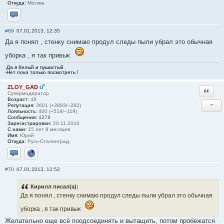
Откуда:
Москва
Отправить личное сообщение
#69
07.01.2013, 12:35
Да я понял , стенку снимаю продул следы пыли убрал это обычная
уборка , я так привык
-
Да я белый и пушистый .
-Нет
пока
только посмотреть !
ZLOY_GAD
Ответи
Супермодератор
Возраст:
49
−
Репутация:
3601 (+3893/−292)
Лояльность:
400 (+519/−119)
Сообщения:
4378
Зарегистрирован:
20.11.2010
С нами:
15 лет 8 месяцев
Имя:
Юрий
Откуда:
Русь-Сталинград.
Отправить личное сообщение
Сайт
#70
07.01.2013, 12:52
Кирилл писал(а):
Да я понял , стенку снимаю продул следы пыли убрал это обычная
уборка , я так привык
Желательно еще всё поодсоединять и вытащить, потом пробежатся