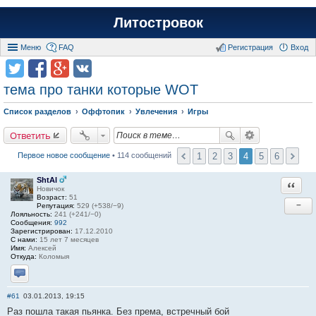
Литостровок
Меню
FAQ
Регистрация
Вход
тема про танки которые WOT
Список разделов
Оффтопик
Увлечения
Игры
Ответить
1
2
3
4
5
6
Первое новое сообщение
• 114 сообщений
ShtAl
Ответи
Новичок
Возраст:
51
−
Репутация:
529 (+538/−9)
Лояльность:
241 (+241/−0)
Сообщения:
992
Зарегистрирован:
17.12.2010
С нами:
15 лет 7 месяцев
Имя:
Алексей
Откуда:
Коломыя
Отправить личное сообщение
#61
03.01.2013, 19:15
Раз пошла такая пьянка. Без према, встречный бой