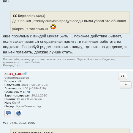
не?
Кирилл писал(а):
Да я понял , стенку снимаю продул следы пыли убрал это обычная
уборка , я так привык
еще проблема с виндой может быть.... похожее действие бывает,
если заканчивается оперативная память, и начинает работать на
подкачке. Попробуй рядом поставить винду, где нить на др диске, и
на ней погамать, должно лучше стать.
После победы над пространством остается только Здесь. А после победы над
временем - только Сейчас.
Ричард Бах
ZLOY_GAD
Ответи
Супермодератор
Возраст:
49
−
Репутация:
3601 (+3893/−292)
Лояльность:
400 (+519/−119)
Сообщения:
4378
Зарегистрирован:
20.11.2010
С нами:
15 лет 8 месяцев
Имя:
Юрий
Откуда:
Русь-Сталинград.
Отправить личное сообщение
Сайт
#72
07.01.2013, 19:02
denundersky писал(а):