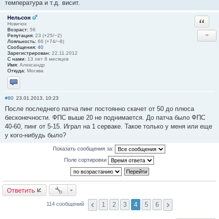
температура и т.д. висит.
Нельсон
Ответи
Новичок
Возраст:
56
−
Репутация:
23 (+25/−2)
Лояльность:
66 (+74/−8)
Сообщения:
40
Зарегистрирован:
22.11.2012
С нами:
13 лет 8 месяцев
Имя:
Александр
Откуда:
Москва
Отправить личное сообщение
#80
23.01.2013, 10:23
После последнего патча пинг постоянно скачет от 50 до плюса
бесконечности. ФПС выше 20 не поднимается. До патча было ФПС
40-60, пинг от 5-15. Играл на 1 серваке. Такое только у меня или еще
у кого-нибудь было?
Показать сообщения за:
Поле сортировки
Ответить
1
2
3
4
5
6
114 сообщений