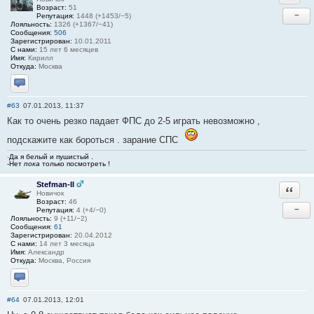
Возраст:
51
−
Репутация:
1448 (+1453/−5)
Лояльность:
1326 (+1367/−41)
Сообщения:
506
Зарегистрирован:
10.01.2011
С нами:
15 лет 6 месяцев
Имя:
Кирилл
Откуда:
Москва
Отправить личное сообщение
#63
07.01.2013, 11:37
Как то очень резко падает ФПС до 2-5 играть невозможно ,
подскажите как бороться . зарание СПС
-
Да я белый и пушистый .
-Нет
пока
только посмотреть !
Stefman-II
Ответи
Новичок
Возраст:
46
−
Репутация:
4 (+4/−0)
Лояльность:
9 (+11/−2)
Сообщения:
61
Зарегистрирован:
20.04.2012
С нами:
14 лет 3 месяца
Имя:
Александр
Откуда:
Москва, Россия
Отправить личное сообщение
#64
07.01.2013, 12:01