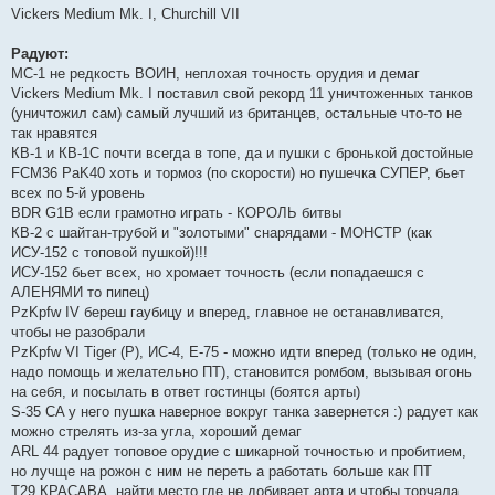
Vickers Medium Mk. I, Churchill VII
Радуют:
МС-1 не редкость ВОИН, неплохая точность орудия и демаг
Vickers Medium Mk. I поставил свой рекорд 11 уничтоженных танков
(уничтожил сам) самый лучший из британцев, остальные что-то не
так нравятся
КВ-1 и КВ-1С почти всегда в топе, да и пушки с бронькой достойные
FCM36 PaK40 хоть и тормоз (по скорости) но пушечка СУПЕР, бьет
всех по 5-й уровень
BDR G1B если грамотно играть - КОРОЛЬ битвы
КВ-2 с шайтан-трубой и "золотыми" снарядами - МОНСТР (как
ИСУ-152 с топовой пушкой)!!!
ИСУ-152 бьет всех, но хромает точность (если попадаешся с
АЛЕНЯМИ то пипец)
PzKpfw IV береш гаубицу и вперед, главное не останавливатся,
чтобы не разобрали
PzKpfw VI Tiger (P), ИС-4, Е-75 - можно идти вперед (только не один,
надо помощь и желательно ПТ), становится ромбом, вызывая огонь
на себя, и посылать в ответ гостинцы (боятся арты)
S-35 CA у него пушка наверное вокруг танка завернется :) радует как
можно стрелять из-за угла, хороший демаг
ARL 44 радует топовое орудие с шикарной точностью и пробитием,
но лучще на рожон с ним не переть а работать больше как ПТ
T29 КРАСАВА. найти место где не добивает арта и чтобы торчала