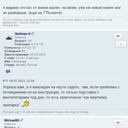
я видимо отстал от жизни малек. на моем, уже не новом компе они
не разборные. (еще на 775сокете)
После победы над пространством остается только Здесь. А после победы над
временем - только Сейчас.
Ричард Бах
Stefman-II
Ответи
Новичок
Возраст:
46
−
Репутация:
4 (+4/−0)
Лояльность:
9 (+11/−2)
Сообщения:
61
Зарегистрирован:
20.04.2012
С нами:
14 лет 3 месяца
Имя:
Александр
Откуда:
Москва, Россия
Отправить личное сообщение
#75
08.01.2013, 12:18
Хорошо вам, а я вынужден на ноуте сидеть, там, если проблемы с
охлаждением из-за конструкции, то только подставка с
вентиляторами под дно, то есть практически "как мертвому
припарка"
Русские идут! И, как все нормальные герои, они идут в обход.
Michael65
Ответи
Новичок
Возраст:
61