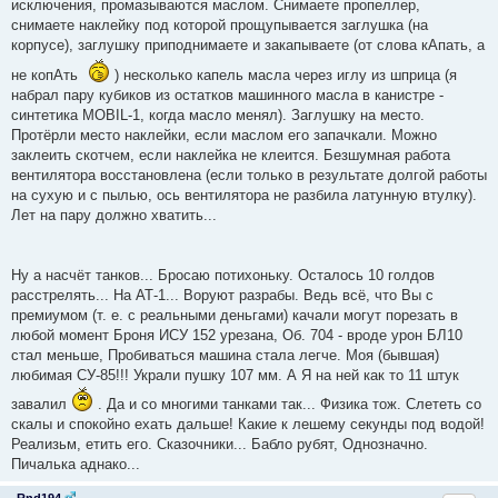
исключения, промазываются маслом. Снимаете пропеллер,
снимаете наклейку под которой прощупывается заглушка (на
корпусе), заглушку приподнимаете и закапываете (от слова кАпать, а
не копАть
) несколько капель масла через иглу из шприца (я
набрал пару кубиков из остатков машинного масла в канистре -
синтетика MOBIL-1, когда масло менял). Заглушку на место.
Протёрли место наклейки, если маслом его запачкали. Можно
заклеить скотчем, если наклейка не клеится. Безшумная работа
вентилятора восстановлена (если только в результате долгой работы
на сухую и с пылью, ось вентилятора не разбила латунную втулку).
Лет на пару должно хватить...
Ну а насчёт танков... Бросаю потихоньку. Осталось 10 голдов
расстрелять... На АТ-1... Воруют разрабы. Ведь всё, что Вы с
премиумом (т. е. с реальными деньгами) качали могут порезать в
любой момент Броня ИСУ 152 урезана, Об. 704 - вроде урон БЛ10
стал меньше, Пробиваться машина стала легче. Моя (бывшая)
любимая СУ-85!!! Украли пушку 107 мм. А Я на ней как то 11 штук
завалил
. Да и со многими танками так... Физика тож. Слететь со
скалы и спокойно ехать дальше! Какие к лешему секунды под водой!
Реализьм, етить его. Сказочники... Бабло рубят, Однозначно.
Пичалька аднако...