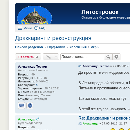
Литостровок
Островок в бушующем море ли
Меню
FAQ
Драккаринг и реконструкция
Список разделов
Оффтопик
Увлечения
Игры
Ответить
#1
Александр Тестов
»
27.05.2012,
Александр Тестов
Автор темы, Новичок
Да простят меня модераторы
Возраст:
49
Репутация:
0 (+0/−0)
Лояльность:
0 (+0/−0)
В Ленинградской области, в 
Сообщения:
5
Питание и проживание обесп
Зарегистрирован:
28.01.2011
С нами:
15 лет 6 месяцев
Имя:
Александр Тестов
Так же смотреть можно тут -
Откуда:
С-Петербург
В этой же группе набираем 
Отправить личное сообщение
Сайт
Re: Драккаринг и рекон
Александр
Супермодератор
#2
Александр
»
27.05.2012, 21:27
Возраст:
46