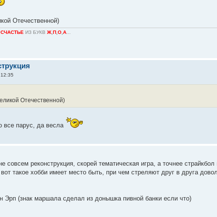
икой Отечественной)
О
СЧАСТЬЕ
ИЗ БУКВ
Ж
,
П
,
О
,
А
...
струкция
 12:35
Великой Отечественной)
о все парус, да весла
 не совсем реконструкция, скорей тематическая игра, а точнее страйкбол
е, вот такое хобби имеет место быть, при чем стреляют друг в друга дов
Эрп (знак маршала сделал из донышка пивной банки если что)