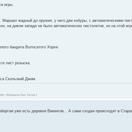
а игры.
 Маршал жадный до оружия, у него две кобуры, с автоматическими пист
жно, на диком западе не было автоматических пистолетов, но на этой и
епого бандита Волосатого Хорхе.
лся лист розыска.
са Скользкий Джим.
ет. (Хушхаль-Хан Хатак.)
боргом уже есть деревня Викингов... А сами сходки происходят в Старой