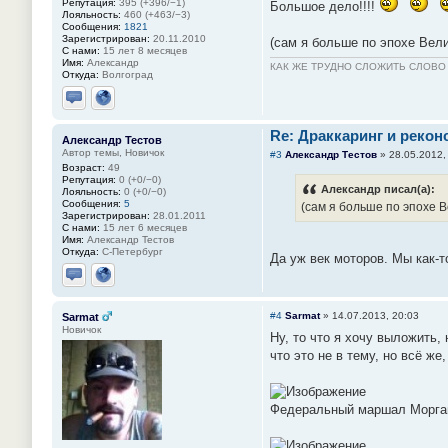
Репутация:
395 (+396/−1)
Большое дело!!!!
Лояльность:
460 (+463/−3)
Сообщения:
1821
Зарегистрирован:
20.11.2010
(сам я больше по эпохе Вел
С нами:
15 лет 8 месяцев
Имя:
Александр
КАК ЖЕ ТРУДНО СЛОЖИТЬ СЛОВ
Откуда:
Волгоград
Отправить личное сообщение
Сайт
Re: Драккаринг и рекон
Александр Тестов
Автор темы, Новичок
#3
Александр Тестов
»
28.05.2012,
Возраст:
49
Репутация:
0 (+0/−0)
Александр писал(а):
Лояльность:
0 (+0/−0)
Сообщения:
5
(сам я больше по эпохе 
Зарегистрирован:
28.01.2011
С нами:
15 лет 6 месяцев
Имя:
Александр Тестов
Откуда:
С-Петербург
Да уж век моторов. Мы как-т
Отправить личное сообщение
Сайт
#4
Sarmat
»
14.07.2013, 20:03
Sarmat
Новичок
Ну, то что я хочу выложить,
что это не в тему, но всё ж
Федеральный маршал Морган 