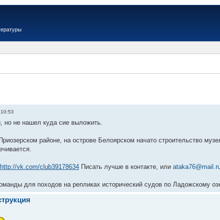
тературы
 10:53
, но не нашел куда сие выложить.
Приозерском районе, на острове Белоярском начато строительство музея
ечивается.
http://vk.com/club39178634
Писать лучше в контакте, или
ataka76@mail.r
команды для походов на репликах исторический судов по Ладожскому оз
струкция