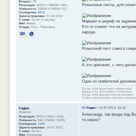
Возраст:
59
Розыскные листы, для сюжет
Репутация:
38352 (+38638/−286)
Лояльность:
19808 (+19859/−51)
Сообщения:
8015
Зарегистрирован:
07.04.2012
С нами:
14 лет 4 месяца
Маршал и шериф на задании.
Имя:
Макар
Кто-то скажет что не антура
Откуда:
Русь - Поволжье
народа.
Отправить личное сообщение
Сайт
Розыскной лист самого свир
А это оригинал, с чего дела
Один из грабителей дилижан
Когда тебя встречают уваженьем,
Уважь и ты, без всякого сомненья.
Когда тебя презрением встречают,
Ответь презреньем, быстро отрезвля
#5
Садко
»
14.07.2013, 22:10
Садко
Новичок
Александр, так вроде под Вы
Репутация:
3078 (+3541/−463)
то новое?
Лояльность:
698 (+5804/−5106)
Сообщения:
1946
Зарегистрирован:
18.07.2012
С нами:
14 лет
Имя:
Александр