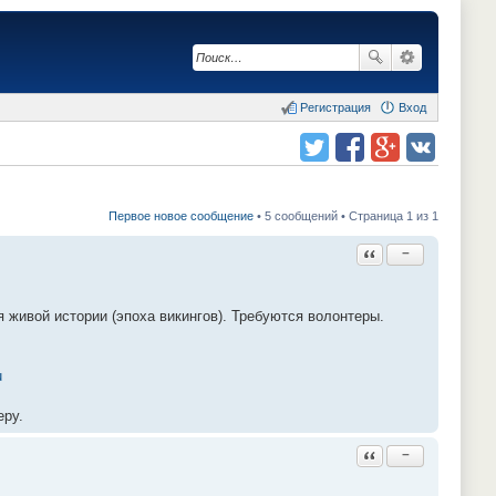
Регистрация
Вход
Поделиться в twitter.com
Поделиться в facebook.com
Поделиться в Google Plus
Поделиться в vk.com
Первое новое сообщение
• 5 сообщений • Страница 1 из 1
Ответить с цитатой
−
 живой истории (эпоха викингов). Требуются волонтеры.
u
еру.
Ответить с цитатой
−