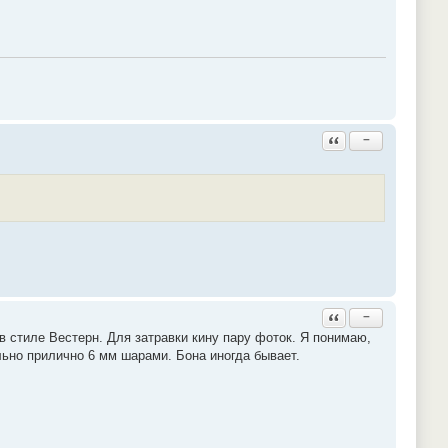
Ответить с цитатой
−
Ответить с цитатой
−
 в стиле Вестерн. Для затравки кину пару фоток. Я понимаю,
ольно прилично 6 мм шарами. Бона иногда бывает.